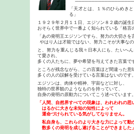
──────────────────
「天才とは、１％のひらめきと
る」
１９２９年２月１１日、エジソン８２歳の誕生
おそらく世界中で一番よく知られている「格言
「あの発明王エジソンですら、努力の大切さを
やはり人は才能ではない、努力こそが大事なの
と、努力を重んじる我々日本人にも、たいへん
て愛され、
多くの人たちに、夢や希望を与えてきた言葉で
ところが残念ながら、この言葉ほど間違った意
多くの人の誤解を受けている言葉はないのです
エジソンは、肉体や精神、宇宙などに対し、
独特の世界観のようなものを持っていて、
自身の発明の原動力についてこう述べています
「人間、自然界すべての現象は、われわれの思
はるかに大きな未知の知性によって
運命づけられている気がしてなりません。
私自身も、これらのより大きな力によって動
数多くの発明を成し遂げることができました