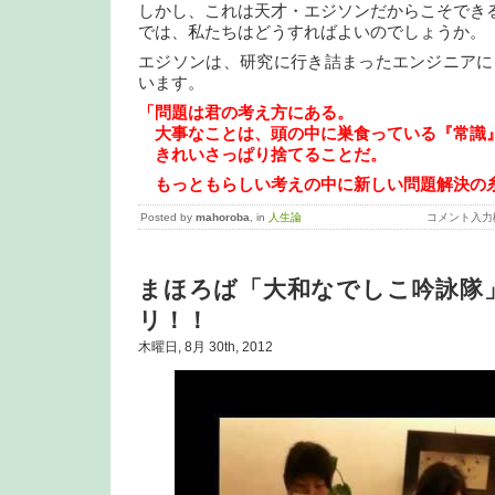
しかし、これは天才・エジソンだからこそでき
では、私たちはどうすればよいのでしょうか。
エジソンは、研究に行き詰まったエンジニアに
います。
「問題は君の考え方にある。
大事なことは、頭の中に巣食っている『常識
きれいさっぱり捨てることだ。
もっともらしい考えの中に新しい問題解決の
Posted by
mahoroba
, in
人生論
コメント入力
まほろば「大和なでしこ吟詠隊
リ！！
木曜日, 8月 30th, 2012