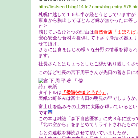
http://firstseed.blog114.fc2.com/blog-entry-976.ht
札幌に越して１６年半が経とうとしていますが
東京から脱出してほとんど縁が無かったに等し
たと
感じているひとつの理由は
自然食店「まほろば
安心安全な食材を提供して下さり浄活水器エリ
せて頂け、
さらには食をはじめ様々な分野の情報を得られ
ます。
社長さんとはちょっとしたご縁があり親しくさ
このほど社長の宮下周平さんが先日の善き日に
タイトルは
『倭詩(やまとうた)』
。
表紙の町並みは富士吉田の明見の里でしょうか
富士山を臨みその上方に太陽が輝いているとい
です
この本は雑誌「森下自然医学」に約３年に渡っ
『北の空から』をまとめてリライトされたもの
もとの連載を拝読させて頂いていましたが、