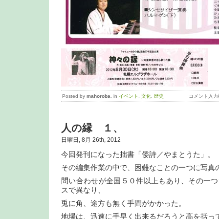
Posted by
mahoroba
, in
イベント
,
文化
,
歴史
コメント入力
人の縁 １、
日曜日, 8月 26th, 2012
今回発刊になった拙書「倭詩／やまとうた」。
その編集作業の中で、困難なことの一つに写真
問い合わせが全国５０件以上もあり、その一つ
スで異なり、
兎に角、途方も無く手間がかかった。
地場は、迅速に手早く出来るだろうと高を括っ