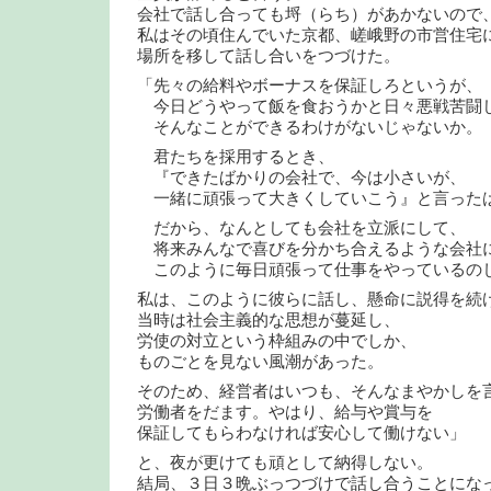
会社で話し合っても埒（らち）があかないので
私はその頃住んでいた京都、嵯峨野の市営住宅
場所を移して話し合いをつづけた。
「先々の給料やボーナスを保証しろというが、
今日どうやって飯を食おうかと日々悪戦苦闘
そんなことができるわけがないじゃないか。
君たちを採用するとき、
『できたばかりの会社で、今は小さいが、
一緒に頑張って大きくしていこう』と言った
だから、なんとしても会社を立派にして、
将来みんなで喜びを分かち合えるような会社
このように毎日頑張って仕事をやっているの
私は、このように彼らに話し、懸命に説得を続
当時は社会主義的な思想が蔓延し、
労使の対立という枠組みの中でしか、
ものごとを見ない風潮があった。
そのため、経営者はいつも、そんなまやかしを
労働者をだます。やはり、給与や賞与を
保証してもらわなければ安心して働けない」
と、夜が更けても頑として納得しない。
結局、３日３晩ぶっつづけで話し合うことにな