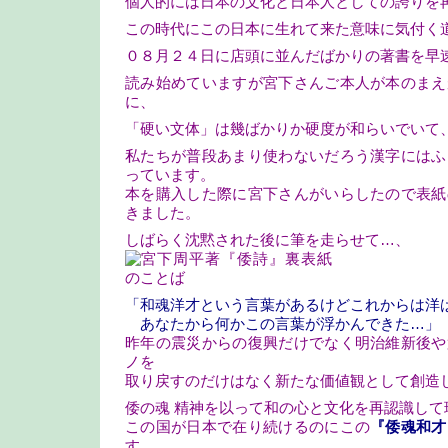
個人的には日本の文化と日本人としての誇りを
この時代にこの日本に生れて来た意味に気付く
０８月２４日に店頭に並んだばかりの著書を早
読み始めていますが宮下さんご本人が本のまえ
に、
「硬い文体」は幾ばかりか硬度が和らいでいて
私たちが普段あまり使わないだろう漢字にはふ
っています。
本を購入した際に宮下さんがいらしたので表紙
きました。
しばらく沈黙された後に筆を走らせて…、
「和魂洋才という言葉があるけどこれからは洋
あなたから何かこの言葉が浮かんできた…」
昨年の震災からの復興だけでなく明治維新後や
ノを
取り戻すのだけはなく新たな価値観として創造
倭の魂 精神を以って和の心と文化を再認識して
この国が日本で在り続けるのにこの
『倭魂和才
す。