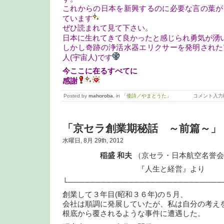
これからの日本を新興するのに必要な言の葉が
ています
ぜひ読まれて見て下さい。
日本に生れてきて良かったと感じられ勇気が湧
しかし奇跡の浄活水器エリクサーを発明された
人(宇宙人)です
今ここに在るすべてに
感謝
Posted by
mahoroba
, in
「倭詩／やまとうた」
コメント入力
「京セラ創業期秘話 ～前篇～」
水曜日, 8月 29th, 2012
稲盛 和夫
（京セラ・日本航空名誉会
『人生と経営』より
└────────────────────────────
創業して３年目(昭和３６年)の５月、
会社は順調に発展していたが、私は自分の考え
根底から覆されるような事件に遭遇した。