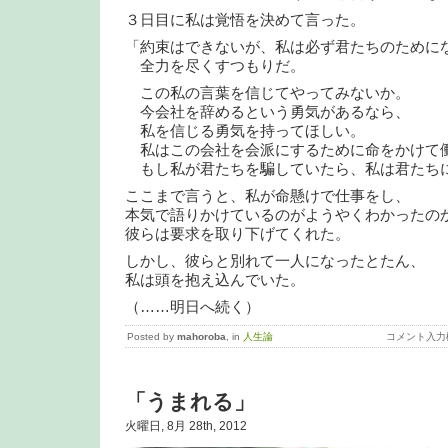
３日目に私は覚悟を決めて言った。
「約束はできないが、私は必ず君たちのために
全力を尽くすつもりだ。
この私の言葉を信じてやってみないか。
今会社を辞めるという勇気があるなら、
私を信じる勇気を持ってほしい。
私はこの会社を会派にするために命をかけて
もし私が君たちを騙していたら、私は君たち
ここまで言うと、私が命懸けで仕事をし、
本気で語りかけているのがようやくわかったの
彼らは要求を取り下げてくれた。
しかし、彼らと別れて一人になったとたん、
私は頭を抱え込んでいた。
（……明日へ続く）
Posted by
mahoroba
, in
人生論
コメント入力
「うまれる」
火曜日, 8月 28th, 2012