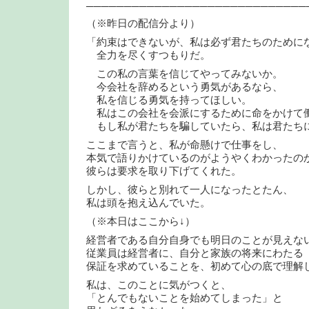
─────────────────────────────
（※昨日の配信分より）
「約束はできないが、私は必ず君たちのために
全力を尽くすつもりだ。
この私の言葉を信じてやってみないか。
今会社を辞めるという勇気があるなら、
私を信じる勇気を持ってほしい。
私はこの会社を会派にするために命をかけて
もし私が君たちを騙していたら、私は君たち
ここまで言うと、私が命懸けで仕事をし、
本気で語りかけているのがようやくわかったの
彼らは要求を取り下げてくれた。
しかし、彼らと別れて一人になったとたん、
私は頭を抱え込んでいた。
（※本日はここから↓）
経営者である自分自身でも明日のことが見えな
従業員は経営者に、自分と家族の将来にわたる
保証を求めていることを、初めて心の底で理解
私は、このことに気がつくと、
「とんでもないことを始めてしまった」と