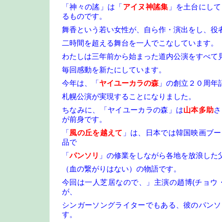
「神々の謠」は「
アイヌ神謠集
」を土台にして
るものです。
舞香という若い女性が、自ら作・演出をし、役
二時間を超える舞台を一人でこなしています。
わたしは三年前から始まった道内公演をすべて
毎回感動を新たにしています。
今年は、「
ヤイユーカラの森
」の創立２０周年
札幌公演が実現することになりました。
ちなみに、「ヤイユーカラの森」は
山本多助
さ
が前身です。
「
風の丘を越えて
」は、日本では韓国映画ブー
品で
「
パンソリ
」の修業をしながら各地を放浪した
（血の繋がりはない）の物語です。
今回は一人芝居なので、」主演の趙博(チョウ
が、
シンガーソングライターでもある、彼のパンソ
す。