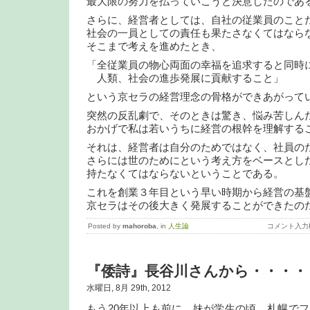
最大限の努力を払っていこうと決意したのであ
さらに、経営者としては、自社の従業員のこと
社会の一員としての責任も果たさなくてはなら
そこまで考えを進めたとき、
「全従業員の物心両面の幸福を追求すると同時
人類、社会の進歩発展に貢献すること」
という京セラの経営理念の骨格ができあがって
突然の反乱劇で、そのときは驚き、悩み苦しん
おかげで私は若いうちに経営の根幹を理解する
それは、経営者は自分のためではなく、社員の
さらには世のためにという考え方をベースとし
持たなくてはならないということである。
これを創業３年目という早い時期から経営の基
京セラはその後大きく発展することができたの
Posted by
mahoroba
, in
人生論
コメント入力
『倭詩』長谷川さんから・・・・
水曜日, 8月 29th, 2012
もう20年以上も前に、妹が学生の頃、札幌で