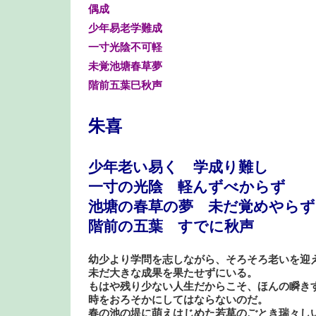
偶成
少年易老学難成
一寸光陰不可軽
未覚池塘春草夢
階前五葉巳秋声
朱喜
少年老い易く 学成り難し
一寸の光陰 軽んずべからず
池塘の春草の夢 未だ覚めやら
階前の五葉 すでに秋声
幼少より学問を志しながら、そろそろ老いを迎
未だ大きな成果を果たせずにいる。
もはや残り少ない人生だからこそ、ほんの瞬き
時をおろそかにしてはならないのだ。
春の池の堤に萌えはじめた若草のごとき瑞々し