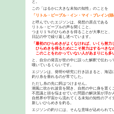
と。
この「はるかに大きな未知の知性」のことを
「リトル・ピープル・イン・マイ・ブレイン(頭
と呼んでいたエジソンは、発想の原点である
リトル・ピープルの声を聞くこと、
つまり１％のひらめきを得ることが大事だと、
日記の中で繰り返し述べています。
「最初のひらめきがよくなければ、いくら努力
ひらめきを得るためにこそ努力はするべきな
このことをわかっていない人があまりにも多
と、自分の発言が世の中に誤った解釈で伝わっ
嘆いているくらいです。
エジソンは、発明や研究に行き詰まると、海辺
釣り糸を垂れるのが常でした。
ただし糸の先に餌はつけません。
潮風に吹かれ波音を聞き、自然の中に身を置く
不思議と頭を悩ませていた問題の解決策が浮か
自然界や宇宙から流れてくる未知の知性のアイ
新しいひらめきを釣る。
エジソンの釣りには、そんな意味が込められて