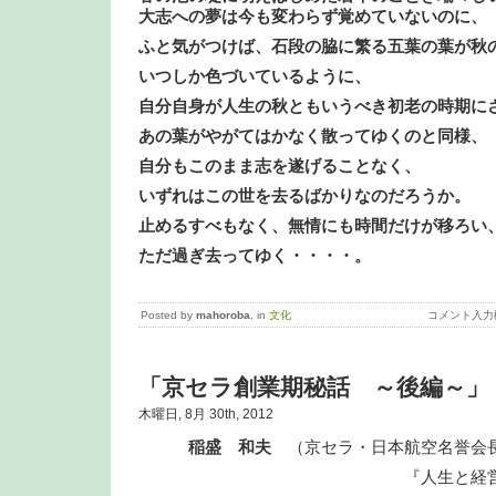
大志への夢は今も変わらず覚めていないのに、
ふと気がつけば、石段の脇に繁る五葉の葉が秋
いつしか色づいているように、
自分自身が人生の秋ともいうべき初老の時期に
あの葉がやがてはかなく散ってゆくのと同様、
自分もこのまま志を遂げることなく、
いずれはこの世を去るばかりなのだろうか。
止めるすべもなく、無情にも時間だけが移ろい
ただ過ぎ去ってゆく・・・・。
Posted by
mahoroba
, in
文化
コメント入力
「京セラ創業期秘話 ～後編～」
木曜日, 8月 30th, 2012
稲盛 和夫
（京セラ・日本航空名誉会
『人生と経営』