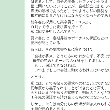
研究者として、自分の開発したファインセラミ
世に問いたいということが、会社設立にあたっ
直接の動機であったが、そのような私の姿勢を
根本的に見直さなければならなくなったのであ
前年春に採用した高卒男子１１人が、
血判まで捺した要求書を持って、
私に団交を申し入れてきた。
要求書には、定期昇給やボーナスの保証などの
要求が記さている。
彼らは、その要求書を私に突きつけて、
「会社が将来、どうなるのかわからず、不安で
毎年の昇給とボーナスの保証をしてほしい。
もし、保証できなければ、
いつまでもこの会社に勤めるわけにはいかな
と言う。
私には、とても彼らの要求をのむことはできな
初年度から黒字を出すことができたとは言え、
会社はいまだ手探りの状態で、明日のことなど
１年先の保証すら請け合えるものではなかった
しかし、彼らは自分たちの要求が聞き入れられ
全員が辞めると言う。