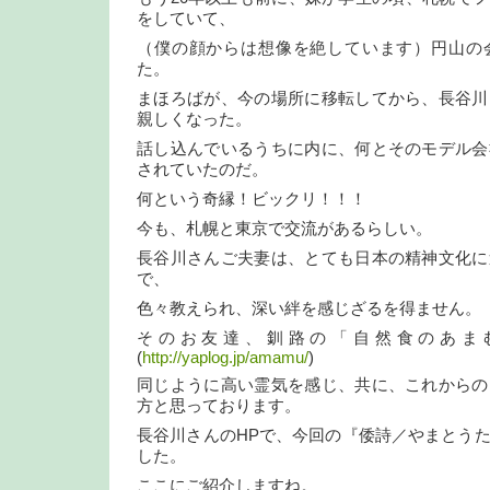
をしていて、
（僕の顔からは想像を絶しています）円山の
た。
まほろばが、今の場所に移転してから、長谷川
親しくなった。
話し込んでいるうちに内に、何とそのモデル会
されていたのだ。
何という奇縁！ビックリ！！！
今も、札幌と東京で交流があるらしい。
長谷川さんご夫妻は、とても日本の精神文化に
で、
色々教えられ、深い絆を感じざるを得ません。
そのお友達、釧路の「自然食のあま
(
http://yaplog.jp/amamu/
)
同じように高い霊気を感じ、共に、これからの
方と思っております。
長谷川さんのHPで、今回の『倭詩／やまとう
した。
ここにご紹介しますね。