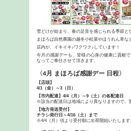
雪どけが始まり、春の足音を感じられる季節と
まほろば自然農園の越冬小松菜やほうれん草な
店内が、イキイキ♪ワクワク♪しています！
今月の感謝デーも、皆様の心身の健康に貢献で
なってご奉仕させて頂きます。
〈4月 まほろば感謝デー 日程〉
【店頭】
4/1（金）～3（日）
【市内配達】4/4（月）～9（土）の各配達日
※該当の配達日は地域により異なりますので、
【地方発送受付】
チラシ発行日～4/16（土）まで
※4/4（月）頃より受付順に出荷開始いたします