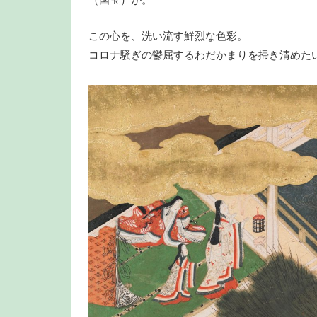
（国宝）が。
この心を、洗い流す鮮烈な色彩。
コロナ騒ぎの鬱屈するわだかまりを掃き清めた