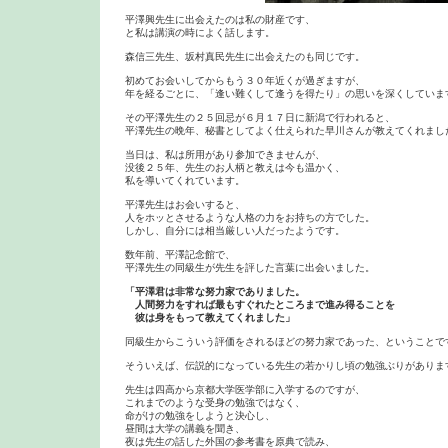
平澤興先生に出会えたのは私の財産です、

と私は講演の時によく話します。

森信三先生、坂村真民先生に出会えたのも同じです。

初めてお会いしてからもう３０年近くが過ぎますが、

年を経るごとに、「逢い難くして逢うを得たり」の思いを深くしています
その平澤先生の２５回忌が６月１７日に新潟で行われると、

平澤先生の晩年、秘書としてよく仕えられた早川さんが教えてくれました
当日は、私は所用があり参加できませんが、

没後２５年、先生のお人柄と教えは今も温かく、

私を導いてくれています。

平澤先生はお会いすると、

人をホッとさせるような人格の力をお持ちの方でした。

しかし、自分には相当厳しい人だったようです。

数年前、平澤記念館で、

平澤先生の同級生が先生を評した言葉に出会いました。

「平澤君は非常な努力家でありました。

　人間努力をすれば最もすぐれたところまで進み得ることを

同級生からこういう評価をされるほどの努力家であった、ということです
そういえば、伝説的になっている先生の若かりし頃の勉強ぶりがあります
先生は四高から京都大学医学部に入学するのですが、

これまでのような受身の勉強ではなく、

命がけの勉強をしようと決心し、

昼間は大学の講義を聞き、

夜は先生の話した外国の参考書を原典で読み、
