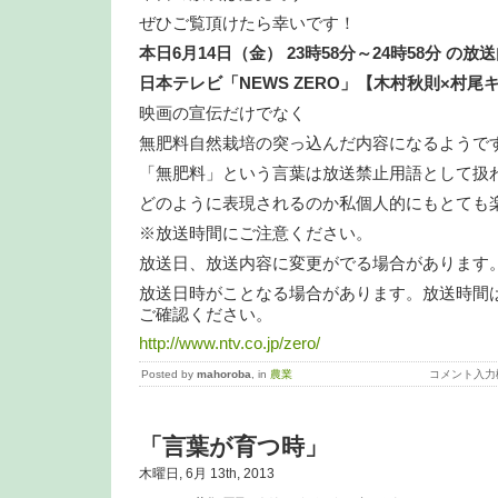
ぜひご覧頂けたら幸いです！
本日6月14日（金） 23時58分～24時58分 の放
日本テレビ「NEWS ZERO」【木村秋則×村尾
映画の宣伝だけでなく
無肥料自然栽培の突っ込んだ内容になるようで
「無肥料」という言葉は放送禁止用語として扱
どのように表現されるのか私個人的にもとても
※放送時間にご注意ください。
放送日、放送内容に変更がでる場合があります
放送日時がことなる場合があります。放送時間は
ご確認ください。
http://www.ntv.co.jp/zero/
Posted by
mahoroba
, in
農業
コメント入力
「言葉が育つ時」
木曜日, 6月 13th, 2013