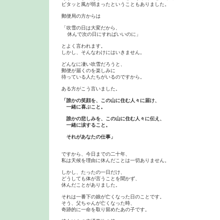
ピタッと風が弱まったということもありました。

郵便局の方からは

「吹雪の日は大変だから、

  休んで次の日にすればいいのに」

とよく言われます。

しかし、そんなわけにはいきません。

どんなに凄い吹雪だろうと、

郵便が届くのを楽しみに

待っている人たちがいるのですから。

ある方がこう言いました。

「誰かの笑顔を、この山に住む人々に届け、

　一緒に喜ぶこと。

　誰かの悲しみを、この山に住む人々に伝え、

　一緒に涙すること。

ですから、今日までの二十年、

私は天候を理由に休んだことは一切ありません。

しかし、たったの一日だけ、

どうしても体が言うことを聞かず、

休んだことがありました。

それは一番下の娘が亡くなった日のことです。

そう、父ちゃんが亡くなった時、

奇跡的に一命を取り留めたあの子です。
