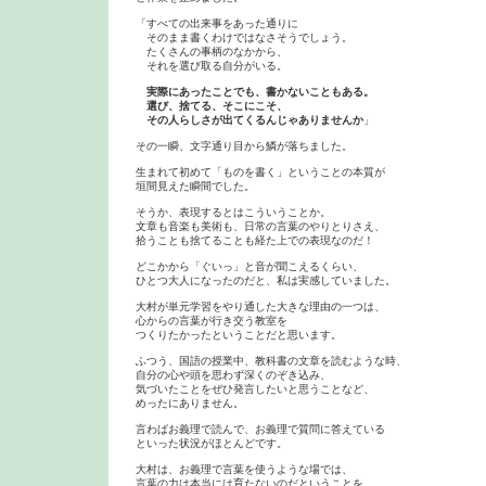
「すべての出来事をあった通りに

　そのまま書くわけではなさそうでしょう。

　たくさんの事柄のなかから、

　それを選び取る自分がいる。

実際にあったことでも、書かないこともある。

　選び、捨てる、そこにこそ、

　その人らしさが出てくるんじゃありませんか
」

その一瞬、文字通り目から鱗が落ちました。

生まれて初めて「ものを書く」ということの本質が

垣間見えた瞬間でした。

そうか、表現するとはこういうことか。

文章も音楽も美術も、日常の言葉のやりとりさえ、

拾うことも捨てることも経た上での表現なのだ！　

どこかから「ぐいっ」と音が聞こえるくらい、

ひとつ大人になったのだと、私は実感していました。

大村が単元学習をやり通した大きな理由の一つは、

心からの言葉が行き交う教室を

つくりたかったということだと思います。

ふつう、国語の授業中、教科書の文章を読むような時、

自分の心や頭を思わず深くのぞき込み、

気づいたことをぜひ発言したいと思うことなど、

めったにありません。

言わばお義理で読んで、お義理で質問に答えている

といった状況がほとんどです。

大村は、お義理で言葉を使うような場では、

言葉の力は本当には育たないのだということを
