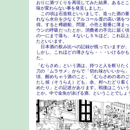
おりに酒づくりを再現してみた結果、あるとこ
味が変わらない事を発見しました。
この頃は石造税といいまして、造った酒の量
れなら水分を少なくアルコール度の高い酒をつ
得。すると樽廻船、問屋、小売と順番に薄まっ
ウンの呼吸だったとか。消費者の手元に届く頃
の一にまで落ち、４ないし５％ほど。これ以上
たといいます。
日本酒の飲み比べの記録が残っていますが、
しかし、これほどの薄さなら・・・いけるかも
た。
「むらさめ」という酒は、持つと人を斬りたく
刀の「ムラサメ」からで「切れ味がいいから」
頃、醒めちゃう酒のこと。「むらさめの名のご
たし候（そうらえ）ども、余、村へたどり着く
めたり」との記述があります。戦後はこういう
とか。中で金魚が泳げる酒、ということでしょ