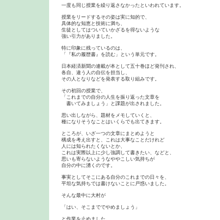
一度も同じ授業を繰り返さなかったといわれています。

授業をリードするその姿は実に知的で、

具体的な知恵と技術に満ち、

生徒としてはついていかざるを得ないような

強い引力がありました。

特に印象に残っているのは、

「『私の履歴書』を読む」という単元です。

日本経済新聞の連載が本として五十巻ほど発刊され、

各自、違う人の自伝を担当し、

その人となりなどを発表する取り組みです。

その初回の授業で、

「これまでの自分の人生を振り返った文章を

　書いてみましょう」と課題が出されました。

思い出しながら、題材をメモしていくと、

種になりそうなことはいくらでも出てきます。

ところが、いざ一つの文章にまとめようと

構成を考え出すと、これは大事なことだけれど

人には知られたくないとか、

これは実際以上に少し強調して書きたい、などと、

思いも寄らないようなややこしい気持ちが

自分の中に湧くのです。

事実としてそこにある自分のこれまでの日々を、

平坦な気持ちでは書けないことに戸惑いました。

そんな最中に大村が

「はい、そこまででやめましょう」

と作業を止めました。
