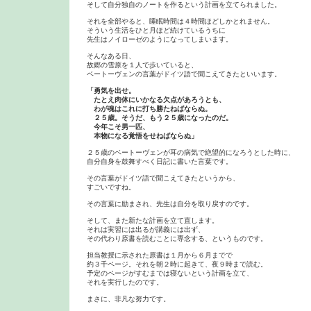
そして自分独自のノートを作るという計画を立てられました。

それを全部やると、睡眠時間は４時間ほどしかとれません。

そういう生活をひと月ほど続けているうちに

先生はノイローゼのようになってしまいます。

そんなある日、

故郷の雪原を１人で歩いていると、

ベートーヴェンの言葉がドイツ語で聞こえてきたといいます。

「勇気を出せ。

　たとえ肉体にいかなる欠点があろうとも、

　わが魂はこれに打ち勝たねばならぬ。

　２５歳。そうだ、もう２５歳になったのだ。

　今年こそ男一匹、

２５歳のベートーヴェンが耳の病気で絶望的になろうとした時に、

自分自身を鼓舞すべく日記に書いた言葉です。

その言葉がドイツ語で聞こえてきたというから、

すごいですね。

その言葉に励まされ、先生は自分を取り戻すのです。

そして、また新たな計画を立て直します。

それは実習には出るが講義には出ず、

その代わり原書を読むことに専念する、というものです。

担当教授に示された原書は１月から６月までで

約３千ページ。それを朝２時に起きて、夜９時まで読む。

予定のページがすむまでは寝ないという計画を立て、

それを実行したのです。

まさに、非凡な努力です。
