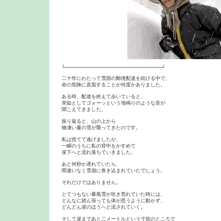
└─────────────────────────────────┘

二十年にわたって雪国の郵便配達を続ける中で、

命の危険に直面することが何度かありました。

ある時、配達を終えて歩いていると、

突如としてゴォーッという地鳴りのような音が

聞こえてきました。

振り返ると、山の上から

物凄い量の雪が襲ってきたのです。

私は慌てて逃げましたが、

一瞬のうちに私の背中をかすめて

崖下へと流れ落ちていきました。

あと何秒か遅れていたら、

間違いなく雪崩に巻き込まれていたでしょう。

それだけではありません。

とてつもない暴風雪が吹き荒れていた時には、

どんなに踏ん張っても体が思うように動かず、

どんどん崖のほうへと流されていく。

そして崖まであと二メートルという寸前のところで
