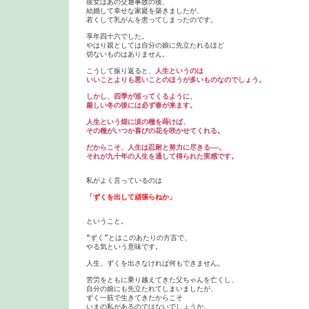
彼女はあの交通事故の後、

結婚して幸せな家庭を築きましたが、

若くして乳がんを患ってしまったのです。

享年四十六でした。

やはり親としては自分の娘に先立たれるほど

切ないものはありません。

こうして振り返ると、
人生というのは

いいことよりも悪いことのほうが多いものなのでしょう。

しかし、四季が巡ってくるように、

厳しい冬の後には必ず春が来ます。

人生という畑に涙の種を蒔けば、

その種がいつか喜びの花を咲かせてくれる。

だからこそ、人生は忍耐と努力に尽きる――。

私がよく言っているのは

「ずくを出して頑張らねか」

ということ。

“ずく”とはこのあたりの方言で、

やる気という意味です。

人生、ずくを出さなければ何もできません。

苦労をともに乗り越えてきた父ちゃんを亡くし、

自分の娘にも先立たれてしまいましたが、

ずく一筋で生きてきたからこそ

いまの私があるのではないでしょうか。