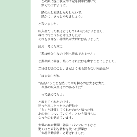
　この紙に提出状況や予定を簡単に書いて、

　添えて出すように。

　隣の人と相談したりしないで、

　静かに、さっとやりましょう」

と言いました。

転入生だった私はどうしていいか分かりません。

尋ねに行こうかと考えましたが、

それをさせない雰囲気が大村にはありました。

結局、考えた末に

「私は転入生なので何も提出できません」

と藁半紙に書き、黙ってそれだけを出すことにしました。

二日ほど後のこと、まだよく名も知らない同級生が

「はま先生がね

“ああいうことを黙ってやり切るのは大きな力だ。

　今度の転入生は力のある子だ”

　って褒めてたよ」

と教えてくれたのです。

迷った末にとったあの行動を

「力」と評価してくれたのだと知った時、

あの先生についていこう、という気持ちに

なったのを覚えています。

大量の本や新聞・雑誌・パンフレットなど、

驚くほど多彩な教材を使った授業は

「大村単元学習」と呼ばれました。
