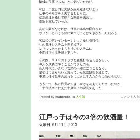
情報の宝庫であることに気づいたのだ。

私は、二度と同じ失敗を繰り返さないよう

仕事のやり方を工夫するとともに、

伝票処理を通じて様々な問題を発見し、

提案を重ねていった。

あの失敗がなければ、仕事の本当の面白さや、

やりがいというものに気づくことはできなかっただろう。

私は後の東レインターナショナル社長時代、

社の管理システムを世界標準と

なりつつあったＳＡＰ社のシステムに

全面移行する決断を下した。

その際、ＳＡＰのトップと直接打ち合わせを行い、

導入を成功に導くことができたのも、

新人時代にいきなり営業の一線に立つことなく、

最初はつまらないと思っていた伝票処理を通じて、

事業に伴う仕事の流れをつぶさに学んだからに他ならない。

もう一つ、私に目覚めるきっかけを与えてくださったのが、

二十代後半に仕えた十歳年上の課長であった。
Posted by
mahoroba
, in
人生論
コメント入力
江戸っ子は今の3倍の飲酒量！
火曜日, 6月 11th, 2013