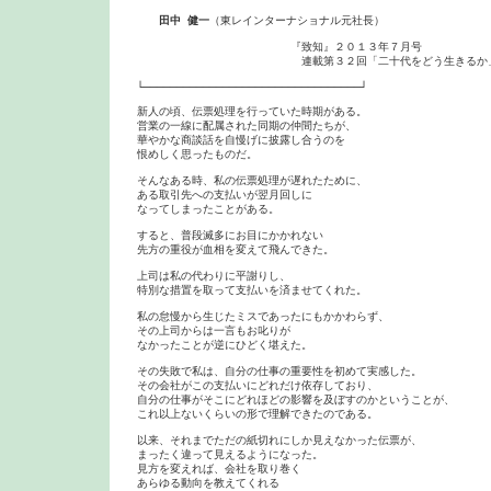
田中 健一
（東レインターナショナル元社長）

　　　　　　　　　　　　　　『致知』２０１３年７月号

　　　　　　　　　　　　　　　連載第３２回「二十代をどう生きるか」
└─────────────────────────────────┘

新人の頃、伝票処理を行っていた時期がある。

営業の一線に配属された同期の仲間たちが、

華やかな商談話を自慢げに披露し合うのを

恨めしく思ったものだ。

そんなある時、私の伝票処理が遅れたために、

ある取引先への支払いが翌月回しに

なってしまったことがある。

すると、普段滅多にお目にかかれない

先方の重役が血相を変えて飛んできた。

上司は私の代わりに平謝りし、

特別な措置を取って支払いを済ませてくれた。

私の怠慢から生じたミスであったにもかかわらず、

その上司からは一言もお叱りが

なかったことが逆にひどく堪えた。

その失敗で私は、自分の仕事の重要性を初めて実感した。

その会社がこの支払いにどれだけ依存しており、

自分の仕事がそこにどれほどの影響を及ぼすのかということが、

これ以上ないくらいの形で理解できたのである。

以来、それまでただの紙切れにしか見えなかった伝票が、

まったく違って見えるようになった。

見方を変えれば、会社を取り巻く

あらゆる動向を教えてくれる
