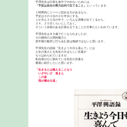
「予定は自分の実力以内で立てること」
といっています。

１時間内に１ページ読める力があるなら、

予定はその３分の２か半分にする。

１か月も３０日の中で、いろんな用事が出てくるから、

２４、２５日くらいにしておく。

そういう余裕のある計画を立てることが大事だといわれています。

平澤先生は８９歳で亡くなられましたが、

その独特の人間的魅力と、

若年期の勉学に打ち込む姿は無縁ではないと思います。

平澤先生の語録『生きよう今日も喜んで』には

人生の達人たる先生のすばらしい言葉が

ちりばめられていますが、

私自身が心に留めている先生の言葉を

最後に紹介したいと思います。

「生きるとは燃えることなり

　いざやいざ　進まん　

　この道

　我が燃ゆる道」
