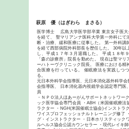
萩原 優（はぎわら まさる）
医学博士 広島大学医学部卒業 東京女子医大
を経て、 聖マリアンナ医科大学第一外科にて
断・治療、緩和医療に従事した。 第一外科講
を経て西部病院外科部長を歴任した。 30年以
し、平成１７年３月退職した。 平成１８年
「森の診療所」院長を勤めた。 現在は聖マリ
ーハトーヴクリニック院長。 医療における精
合医療を行っている。 催眠療法を実践しつ
る。
元日本外科学会指導医、元日本消化器外科学会
会指導医、 日本消化器内視鏡学会認定専門医
員
・ＮＰＯ法人ほあーがんサポートネットワーク
ック医学協会専門会員 ・ABH（米国催眠療法
ラクター ・NGH(米国催眠士協会)インストラ
ワイスプロフェッショナルトレーニング修了 
グ・インストラクター ・日本ホリスティックワ
ルヘルス協会公認カウンセラー ・現代レイキ