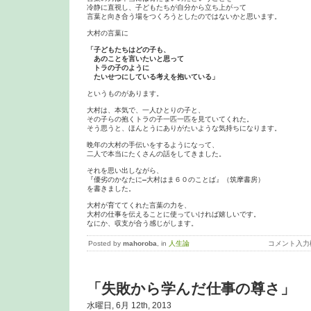
冷静に直視し、子どもたちが自分から立ち上がって

言葉と向き合う場をつくろうとしたのではないかと思います。

大村の言葉に

「子どもたちはどの子も、

　あのことを言いたいと思って

　トラの子のように

　たいせつにしている考えを抱いている」
というものがあります。

大村は、本気で、一人ひとりの子と、

その子らの抱くトラの子一匹一匹を見ていてくれた。

そう思うと、ほんとうにありがたいような気持ちになります。

晩年の大村の手伝いをするようになって、

二人で本当にたくさんの話をしてきました。

それを思い出しながら、

『優劣のかなたに―大村はま６０のことば』（筑摩書房）

を書きました。

大村が育ててくれた言葉の力を、

大村の仕事を伝えることに使っていければ嬉しいです。

なにか、収支が合う感じがします。
Posted by
mahoroba
, in
人生論
コメント入力
「失敗から学んだ仕事の尊さ」
水曜日, 6月 12th, 2013