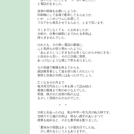
と電話がきました。

追加の収録をお願いしようか、

印刷物にして会場で配布してもらおうか、

いや、シンポジウムに出席して、

フロアから発言させてもらおう、とまで言います。

そこまでしなくても、と止めましたが、

大村の、仕事の細部にまでわたる本気は、

揺らぎませんでした。

けれども、その長い電話の最後に、

ふと気持ちが切り替わったように

「あんまりしつこすぎるのも良くないからやめにする」

と自分から言い、その三日後に突然、

あっけないような感じで世を去りました。

七十四歳で教職を終えてからも、

国語教育者として道を切り拓くのだという

覚悟と自負が大村にはあったのでしょう。

亡くなるその月まで

毎月何万円分という本を買って読み続け、

最後の最後まで前のめりな人でした。

死後、残された自室の机の上は、

まさしく現役の人のものでした。

　　　　　　　＊　＊

大村と出会ったのは、私が中学一年九月の転入時です。

当時六十三歳の大村は、明るい調子のあいさつで

授業を始めると、小さな藁半紙を配りました。

「夏休みの宿題はきょうが提出日でしたね。

　少し遅れるという人もありますか。
