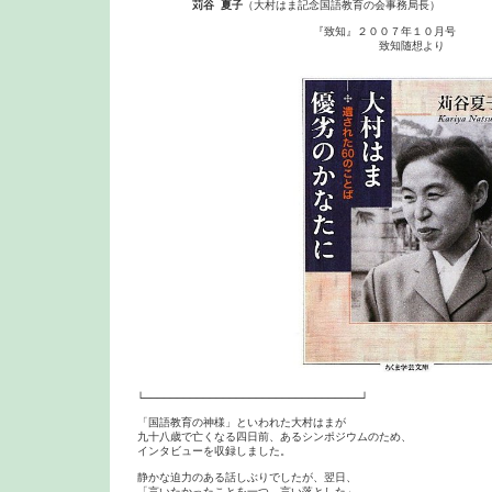
苅谷 夏子
（大村はま記念国語教育の会事務局長）

　　　　　　　　　　　　　　　　『致知』２００７年１０月号

　　　　　　　　　　　　　　　　　　　　　　致知随想より

└─────────────────────────────────┘

「国語教育の神様」といわれた大村はまが

九十八歳で亡くなる四日前、あるシンポジウムのため、

インタビューを収録しました。

静かな迫力のある話しぶりでしたが、翌日、

「言いたかったことを一つ、言い落とした」
