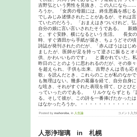
吉野弘という男性を見抜き、この人になら……
ろうか。 「女房の母親には、終生恩義を感じ
でしみじみ述懐されたことがあるが、それは言
ていたのだろう。 「おまえはきついけれど、
自分の娘に言い言いされたそうである。 新婚
と、すぐ安静、横になるという生活。 長女の
時、すぐ酒田から手紙が届き、ちょうどその頃
詩誌が発刊されたのだが、「赤んぼうははじめ
ましたが、医師が足を持って逆さに振るとオ
供、かわいいものです」 と書かれていた。私
昨日のことのように思われるのだが、その奈々
を超えられ、子供も出来、吉野さんは否も応も
歌」を読んだとき、これらのことが私のなかで
も無理はない。幾多の葛藤を経て、自分自身に
な呟き、それがすぐれた表現を得て、ひとびと
っていったのである。 リルケならずとも「
る。そして彼が、この詩を一番捧げたかったは
はなかったろうか。・・・・・・・・・・・・
Posted by
mahoroba
, in
人生論
コメント入力
人形浄瑠璃 in 札幌