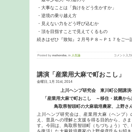
・大事なことは「負けをどう生かすか」
・逆境の乗り越え方
・見えない力をどう呼び込むか
・頂を目指すことで見えてくるもの
続きはぜひ『致知』２月号Ｐ８～Ｐ１７をご一
Posted by
mahoroba
, in
人生論
コメント入力
講演「産業用大麻で町おこし」
金曜日, 1月 31st, 2014
上川ヘンプ研究会 東川町公開講演
「産業用大麻で町おこし ～移住・就農から
鳥取県智頭町の大麻栽培農家、上野さ
上川ヘンプ研究会は、産業用大麻（ヘンプ）
え、普及への理解と支援を得る目的から、さま
す。今回は、鳥取県智頭町（ちづちょう）で、
を復活した大麻栽培農家の上野俊彦氏をお招き