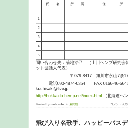
氏 名
所 属
住 所
1
2
3
4
5
問い合わせ先：菊地治己 （上川ヘンプ研究会
ット世話人代表）
〒079-8417 旭川市永山7条17
電話090-4874-0354 FAX 0166-46-5645
kuchisaki@live.jp
http://hokkaido-hemp.net/index.html
(北海道ヘン
Posted by
mahoroba
, in
麻問題
コメント入力
飛び入り名歌手、ハッピーバスデ