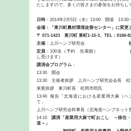
たしますので、多くの皆さまの参加をお待ちし
日時
：2014年2月5日（水）13:00 開場 13:30
会場：「東川町農村環境改善センター」に変更
〒 071-1423
東川町
東町1-15-3
、TEL
：0166-8
主催
：上川ヘンプ研究会
定員
：100名（予約 先着順）
し受けます）
講演会プログラム
：
13:30 開会
13:30 主催者挨拶 上川ヘンプ研究会会長 
来賓挨拶 東川町長 松岡市郎氏
13:40 報告「北海道における産業用大麻（
て」
上川ヘンプ研究会幹事長（北海道ヘンプネット
14:10
講演「産業用大麻で町おこし ～移住
道～」