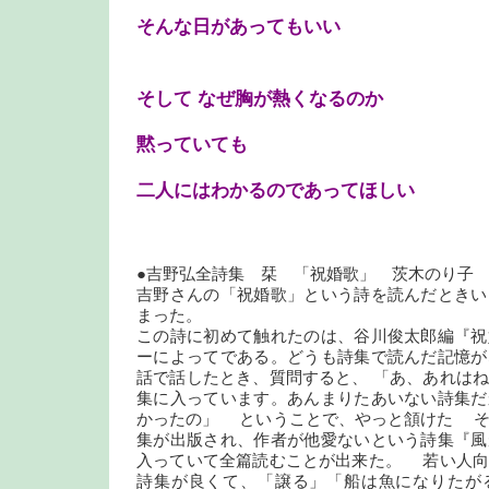
そんな日があってもいい
そして なぜ胸が熱くなるのか
黙っていても
二人にはわかるのであってほしい
●吉野弘全詩集 栞 「祝婚歌」 茨木のり子
吉野さんの「祝婚歌」という詩を読んだときい
まった。
この詩に初めて触れたのは、谷川俊太郎編『祝
ーによってである。どうも詩集で読んだ記憶が
話で話したとき、質問すると、 「あ、あれは
集に入っています。あんまりたあいない詩集だ
かったの」 ということで、やっと頷けた そ
集が出版され、作者が他愛ないという詩集『風
入っていて全篇読むことが出来た。 若い人向
詩集が良くて、「譲る」「船は魚になりたが