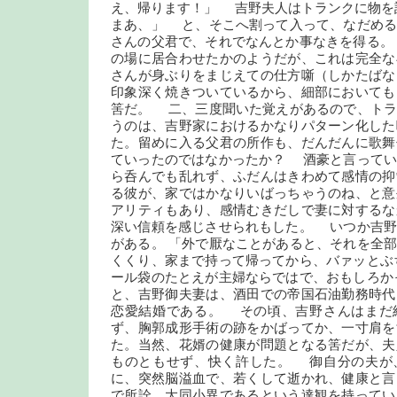
え、帰ります！」 吉野夫人はトランクに物を
まあ、」 と、そこへ割って入って、なだめる
さんの父君で、それでなんとか事なきを得る。
の場に居合わせたかのようだが、これは完全な
さんが身ぶりをまじえての仕方噺（しかたばな
印象深く焼きついているから、細部においても
筈だ。 二、三度聞いた覚えがあるので、トラ
うのは、吉野家におけるかなりパターン化した
た。留めに入る父君の所作も、だんだんに歌舞
ていったのではなかったか？ 酒豪と言ってい
ら呑んでも乱れず、ふだんはきわめて感情の抑
る彼が、家ではかなりいばっちゃうのね、と意
アリティもあり、感情むきだしで妻に対するな
深い信頼を感じさせられもした。 いつか吉野
がある。 「外で厭なことがあると、それを全
くくり、家まで持って帰ってから、バァッとぶ
ール袋のたとえが主婦ならではで、おもしろか
と、吉野御夫妻は、酒田での帝国石油勤務時代
恋愛結婚である。 その頃、吉野さんはまだ
ず、胸郭成形手術の跡をかばってか、一寸肩を
た。当然、花婿の健康が問題となる筈だが、夫
ものともせず、快く許した。 御自分の夫が
に、突然脳溢血で、若くして逝かれ、健康と言
で所詮、大同小異であるという達観を持ってい