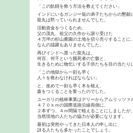
「この飢饉を救う方法を教えてください」
インドにいるガンジー翁の弟子たちからの懇願
龍丸は黙っていられませんでした。
活動資金をつくるため、
父の茂丸、祖父の久作から譲り受けた
４万坪の杉山農園の土地を切り売りすることに
なんの躊躇もありませんでした。
再びインドへ渡った龍丸は、
何百、何千という餓死者の亡骸と、
生きるために物乞いする子供たちを目の当たり
「この地獄から一刻も早く
人々を救わなければならない」
と、改めて一刻も早く木を植え、
森をつくることを誓ったのでした。
ユーカリの植林事業はデリーからアムリッツァ
４７０ｋｍの国際道路沿線両側に、
２本ずつ、４ｍ間隔で植えることにしましたが
当然現地の人たちの協力が必要になります。
最初は突然やってきた日本人の申し出に
訝る人たちも多かったことでしょう。