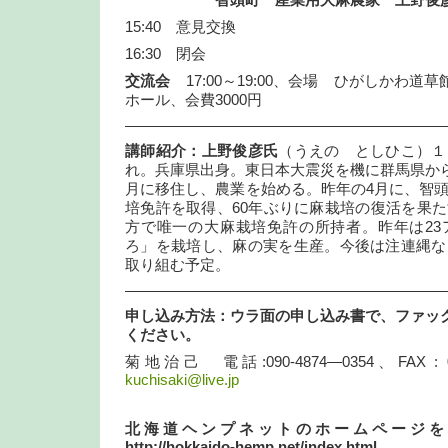
智頭町 産業用大麻農家 上野俊
15:40 意見交換
16:30 閉会
交流会
17:00～19:00、会場 ひがしかわ道
ホール、会費3000円
—————————————————————
講師紹介：上野俊彦氏
（うえの としひこ）１
れ。兵庫県出身。東日本大震災を機に群馬県から鳥
月に移住し、農業を始める。昨年の4月に、智
培免許を取得、60年ぶりに麻栽培の復活を果
方で唯一の大麻栽培免許の所持者。昨年は23
ろ」を栽培し、麻の実を生産。今後は注連縄な
取り組む予定。
—————————————————————
申し込み方法：ウラ面の申し込み書で、ファッ
ください。
菊地治己 電話:090-4874—0354、FAX : 0166
kuchisaki@live.jp
北海道ヘンプネットのホームペー
http://hokkaido-hemp.net/index.html