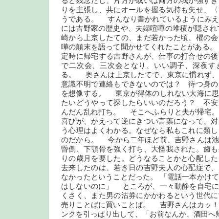
ると残念だし、片方か或いは両方の我が強すぎ
りを主張し、共にオールを握る気持も失せ、〈
うである。 すんなり書かれているようにみえ
には吉野家の歴史や、夫婦喧嘩の堆積が隠され
崎から上京したての、まだ若かった頃、櫂の会
嘩の顛末を語って聞かせてくれたことがある。
定時に帰宅する吉野さんが、仕事の打合せの後
で二次会、三次会となり、いい調子、深夜す
る。 奥さんは上京したてで、東京に慣れず
意識不明で連絡もできないのでは？ 待つ身の
を想像する。 東京が得体のしれない大海に思
たいどうやって探したらいいのだろう？ 不安
んだん乱れ打ち。 そこへふらりと夫が帰宅。
喜びが、かえって逆にきつい言葉になって、対
う心理はよくわかる。なぜなら私もこれに類し
のだから。 今から二年ほど前、吉野さんは池
昏倒、下顎骨を強く打ち、大怪我された。歯も
りの歳月を要した。どうなることかと心配した
去来したのは、若き日の吉野夫人の心配症で、
なかったということだった。 「電話一本かけ
はしないのに」 ところが、一々動静を自宅に
くさく、また男の沽券にかかわるという世代に
売りことばに買いことば。 吉野さんはカッ！
ンクを引っぱり出して、「お前なんか、酒田へ