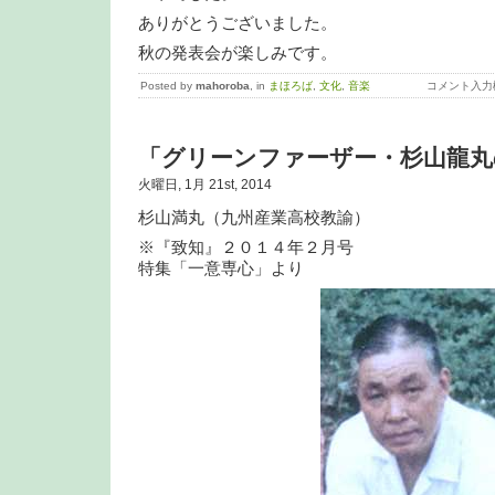
ありがとうございました。
秋の発表会が楽しみです。
Posted by
mahoroba
, in
まほろば
,
文化
,
音楽
コメント入力
「グリーンファーザー・杉山龍丸
火曜日, 1月 21st, 2014
杉山満丸（九州産業高校教諭）
※『致知』２０１４年２月号
特集「一意専心」より