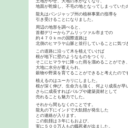
土地がやせ、大地の水がなくなり、
地面が乾燥し、不毛の地となってしまっていた
龍丸はパンジャップ州の植林事業の指導を
引き受けることになりました。
周辺の地形を調べると、
首都デリーからアムリッツァル市までの
約４７０ｋｍの国際道路は
北側のヒマラヤ山脈と並行していることに気づ
この道路に沿って木を植えていけば
根が地下に壁のようなものをつくり、
そこにヒマラヤに降った雨を溜めることができ
大地に水分が蓄えられ、
穀物や野菜を育てることができると考えたので
植えるのはユーカリにしました。
根が深く伸び、生命力も強く、何より成長が早
さらに成長すればパルプや建築資材として
売れることも魅力でした。
それから間もなくのことです。
龍丸の下にインドで大飢饉が発生した
との連絡が入ります。
この飢饉は３年にもおよび、
実に５００万人もの餓死者が出ました。