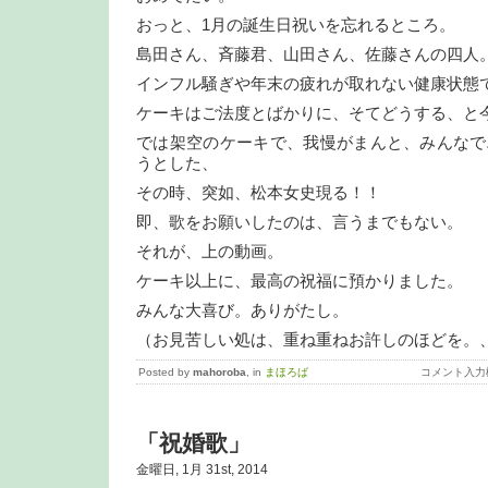
おっと、1月の誕生日祝いを忘れるところ。
島田さん、斉藤君、山田さん、佐藤さんの四人
インフル騒ぎや年末の疲れが取れない健康状態
ケーキはご法度とばかりに、そてどうする、と
では架空のケーキで、我慢がまんと、みんなで
うとした、
その時、突如、松本女史現る！！
即、歌をお願いしたのは、言うまでもない。
それが、上の動画。
ケーキ以上に、最高の祝福に預かりました。
みんな大喜び。ありがたし。
（お見苦しい処は、重ね重ねお許しのほどを。
Posted by
mahoroba
, in
まほろば
コメント入力
「祝婚歌」
金曜日, 1月 31st, 2014