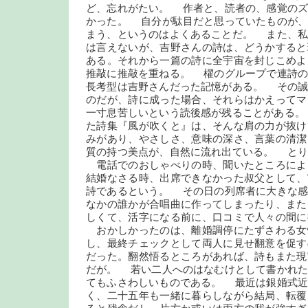
ど、忘れがたい。 作者と、読者の、感覚のズ
かった。 自分が駄目だと思っていたものが、
まう、というのはよくあることだ。 また、私
は言えないが、吉野さんの詩は、どうかすると
ある。それから一篇の詩に全宇宙を封じこめよ
推敲に推敲を重ねる。 櫂のグループで連詩の
長考型は吉野さんだった記憶がある。 その誠
のだが、詩に成った場合、それらはかえってマ
一寸息苦しいという読後感が残ることがある。
た詩集『風が吹くと』は、そんな肩の力が抜け
みがあり、やさしさ、意味の深さ、言葉の清潔
質の持つ美点が、自然に流れ出ている。 とり
電話でのおしゃべりの時、聞いたところによ
結婚なさる時、出席できなかった叔父として、
詩であるという。 その日の列席者に大きな感
なかの誰かが合唱曲に作ってしまったり、また
しくて、活字になる前に、口コミで人々の間に
おかしかったのは、離婚調停にたずさわる女
し、最終チェックとして両人に見せ翻意を促す
だった。翻然悟るところがあれば、詩もまた現
だが。 若い二人へのはなむけとして書かれた
てもふさわしいものである。 最近は銀婚式近
く、二十五年も一緒に暮らしながら結局、転覆