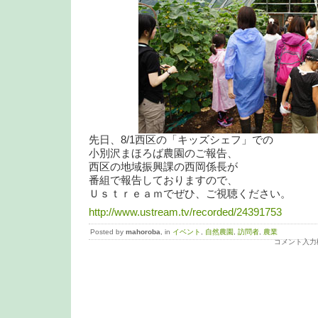
先日、8/1西区の「キッズシェフ」での
小別沢まほろば農園のご報告、
西区の地域振興課の西岡係長が
番組で報告しておりますので、
Ｕｓｔｒｅａｍでぜひ、ご視聴ください。
http://www.ustream.tv/recorded/24391753
Posted by
mahoroba
, in
イベント
,
自然農園
,
訪問者
,
農業
コメント入力