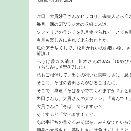
木曜日, 4月 24th, 2014
昨日、大貫妙子さんがヒッコリ、磯夫人と来店
毎月一回のSTVラジオの収録に来道。
ソフテリアのランチを先月食べられて、とても
今月も楽しみにされて来られたとか。
魚のアラ尽くしで、松川かれいのお吸い物、さ
前漬け、
へうげ醤カス漬け、川本さんのJAS「ゆめぴ
（ちなみに￥550でした）
私もご相伴して、出しの利いた美味しさに、息
そこに、そばの岩田さんがひるごはんに。
そこで、早速「そばをゆでてくれますか？」と
岩田さんも、大貫さんの大ファン。「喜んで！
大貫さんに「そば、食べますか？」
そうすると「食べます！」と。
あの手打ちの鬼ぐるみそばを、みんなでたいら
細身の大貫さん、美味しさには負けてしまうと