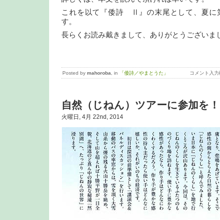
これを以て『倭詩 Ⅱ』の末尾として、夏に
す。
長らくお読み戴きまして、ありがとうございま
Posted by
mahoroba
, in
「倭詩／やまとうた」
コメント入力
自然（じねん）ツアーに参加を！
火曜日, 4月 22nd, 2014