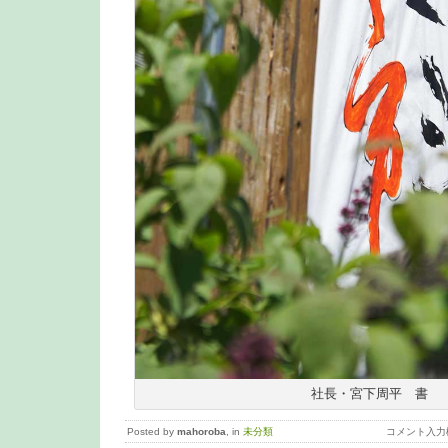
社長・宮下周平 書
Posted by
mahoroba
, in
未分類
コメント入力