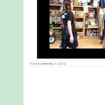
Posted by
mahoroba
, in
まほろば