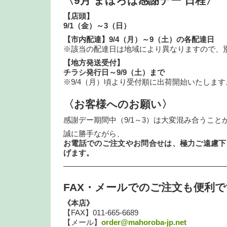
〈9月 まほろば感謝デー 日程〉
【店頭】
9/1（金）～3（日）
【市内配達】9/4（月）～9（土）の各配達日
※該当の配達日は地域により異なりますので、
【地方発送受付】
チラシ発行日～9/9（土）まで
※9/4（月）頃より受付順に出荷開始いたします
〈お客様へのお願い〉
感謝デー期間中（9/1～3）は大変混み合うこと
誠に勝手ながら、
お電話でのご注文やお問合せは、極力ご遠慮下
げます。
—————————————————————
FAX・メールでのご注文も便利
《本店》
【FAX】011-665-6689
【メール】
order@mahoroba-jp.net