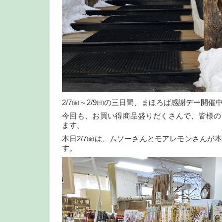
2/7㈮～2/9㈰の三日間、まほろば感謝デー開催
今回も、お買い得商品盛りだくさんで、皆様の
ます。
本日2/7㈮は、ムソーさんとモアレモンさんが
す。