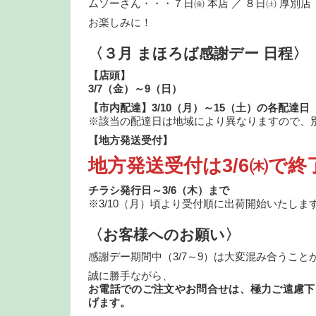
ムソーさん・・・７日㈮ 本店 ／ ８日㈯ 厚別店
お楽しみに！
〈３月 まほろば感謝デー 日程〉
【店頭】
3/7（金）～9（日）
【市内配達】3/10（月）～15（土）の各配達日
※該当の配達日は地域により異なりますので、
【地方発送受付】
地方発送受付は3/6㈭で
チラシ発行日～3/6（木）まで
※3/10（月）頃より受付順に出荷開始いたしま
〈お客様へのお願い〉
感謝デー期間中（3/7～9）は大変混み合うこと
誠に勝手ながら、
お電話でのご注文やお問合せは、極力ご遠慮下
げます。