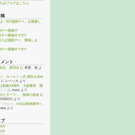
ろばブログはこちら
投稿
ば「8月感謝デー」を開催し
謝デー開催中
謝デー開催中です!!
ほろば感謝デー、開催しま
謝デー開催中です!!
コメント
先生、講演会
に
有賀 孜
よ
ツ・カールトン式 感性を高め
に
レベッカ
より
ば創業34周年 大創業祭 開
！！
に
muso
より
ガとターラ」 無限の創造
に
KONDOU
より
「バッハ」の伝記映画製作へ
roba
より
イブ
年4月
年3月