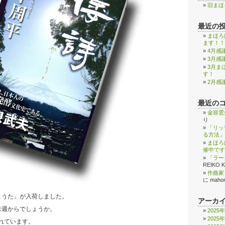
旧まほ
最近の
まほろ
ます！！
4月感
3月感
3月ま
す！
2月感
最近の
金容雲
り
「リッ
る方法」
まほろ
催中です
「ラー
REIKO 
作曲家
に
maho
とうた」が入荷しました。
アーカ
来週からでしょうか。
2025
2025
れています。