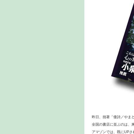
昨日、拙著「倭詩／やま
全国の書店に並ぶのは、
アマゾンでは、既にUPさ