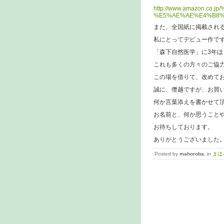
http://www.amazon.co
%E5%AE%AE%E4%B8%8
また、全国紙に掲載され
私にとってデビュー作で
「森下自然医学」に3年
これも多くの方々のご協
この場を借りて、改めて
誠に、僭越ですが、お買
何か言葉添えを書かせて
お名前と、何か思うこと
お待ちしております。
ありがとうございました
Posted by
mahoroba
, in
まほ