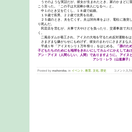
うそのような実話だが、彼女が生まれたとき、家のかまどに雷
こう言った。「この子は大泥棒か偉人になるべ」と。
中１のとき父を亡くし、１８歳で結婚。
１９歳で長男、２２歳で次男を出産。
２５歳のとき、夫を亡くす。夫は対向車をよけ、電柱に激突し
り死んだ。
民芸店を営むが、火事で大やけどを負ったり、交通事故で大け
く。
二風谷ダムが着工され、アイヌの大地を守るため反対運動をは
さまざまな嫌がらせにもめげず、彼女のまわりにさまざまな人
平成１年「アイヌモシリ１万年祭り」をはじめる。
「誰のた
子どもたちのためにも地球をきれいにしてカムイにかえしてあ
アン・アイヌ（人間らしい、人間）でありますように。 アイヌ
アシリ・レラ（山道康子）
Posted by
mahoroba
, in
イベント
,
教育
,
文化
,
歴史
コメント入力