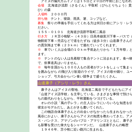
アイヌの儀式カムイノミは１５日と２０日の午前におこなわれ
会場
北海道沙流郡（さるぐん）平取町（びらとりちょう）貫
ひ）の森
入場料
２０００円
持ち物
テント、寝袋、雨具、箸、コップなど。
募集
祭りの準備を手伝ってくれる方は何日か前にアシリ・レラ
ださい。
１５５－０１０１ 北海道沙流郡平取町二風谷
行き方
ＪＲ苫小牧駅～（４３分）日高本線富川下車～バスで（
物館前下車～売店などで道をたずね（徒歩３分）山道康子さん
の貫別旭まで車（２３ｋｍ）で連れていってくれます。
※
車でいく人は会場の１０ｋｍ手前あたりから「１万年祭」と
ます。
※
テントのない人は先着順で集合テントに泊まれます。食べ物
で、炊事道具はいりません。
※
毎年全国から１０００人もの若者がテントをしょって集まっ
を囲みながら の飛び入り歓迎のライヴ、アイヌの歌や踊り、ユ
ショップ、弓大会からパン食い競争まで盛りたくさん。
山道康子（アシリ・レラ）さん
康子さんはアイヌの聖地、北海道二風谷で子どもたちにアイ
「山道アイヌ語学校」を主宰している。さまざまな事情で預け
ちの親代わりをしながら、平和運動をつづけている。
オレの小説「風の子レラ」の主人公レラにいろいろな知恵を伝
彼女がモデルだし、あとがきも書いてくれた。
この物語自体康子さんとの出会いがなかったら生まれなかった
風谷にかよい、康子さんからアイヌの知恵を教わってきた。ア
ス・バンクス、アマゾンのパブロ・アマリンゴとともに、康子
も影響を受けた偉大なるシャーマンだ。 山道康子さんの略歴
１９４６年、苫小牧に近い鵡川に生まれる。