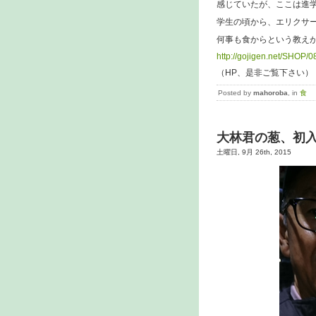
感じていたが、ここは進
学生の頃から、エリクサ
何事も食からという教え
http://gojigen.net/SHOP/0
（HP、是非ご覧下さい）
Posted by
mahoroba
, in
食
大林君の葱、初
土曜日, 9月 26th, 2015