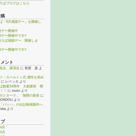
ろばブログはこちら
投稿
ば「8月感謝デー」を開催し
謝デー開催中
謝デー開催中です!!
ほろば感謝デー、開催しま
謝デー開催中です!!
コメント
先生、講演会
に
有賀 孜
よ
ツ・カールトン式 感性を高め
に
レベッカ
より
ば創業34周年 大創業祭 開
！！
に
muso
より
ガとターラ」 無限の創造
に
KONDOU
より
「バッハ」の伝記映画製作へ
roba
より
イブ
年4月
年3月