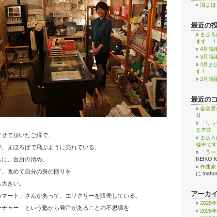
旧まほ
最近の
まほろ
ます！！
4月感
3月感
3月ま
す！
2月感
最近の
金容雲
り
「リッ
る方法」
寄せて頂いたご縁で、
まほろ
催中です
が、まほろばで飛ぶように売れている。
「ラー
REIKO 
もに、台所の清め、
作曲家
ど、改めて自分の身の回りを
に
maho
も大きい。
アーカ
わマート」さんがあって、エリクサーを販売している。
2025
ーチャー」という塾から発注があることの不思議を
2025