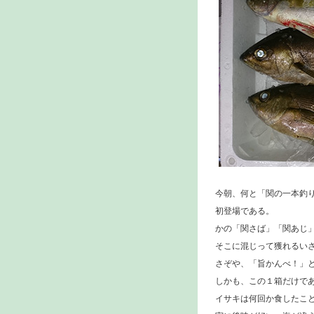
今朝、何と「関の一本釣
初登場である。
かの「関さば」「関あじ
そこに混じって獲れるい
さぞや、「旨かんべ！」
しかも、この１箱だけで
イサキは何回か食したこ