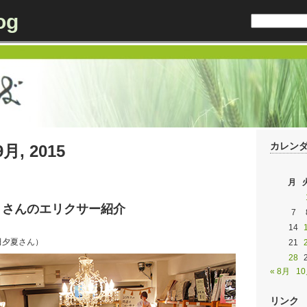
og
カレン
 9月, 2015
月
」さんのエリクサー紹介
7
14
田夕夏さん）
21
28
« 8月
10
リンク