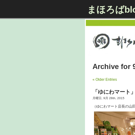
まほろばbl
Archive for
« Older Entries
「ゆにわマート
月曜日, 9月 28th, 2015
（ゆにわマート店長の山