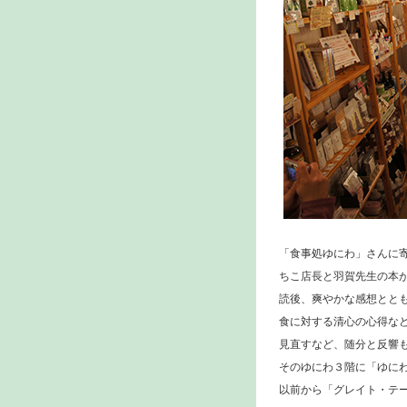
「食事処ゆにわ」さんに
ちこ店長と羽賀先生の本
読後、爽やかな感想とと
食に対する清心の心得な
見直すなど、随分と反響
そのゆにわ３階に「ゆに
以前から「グレイト・テ