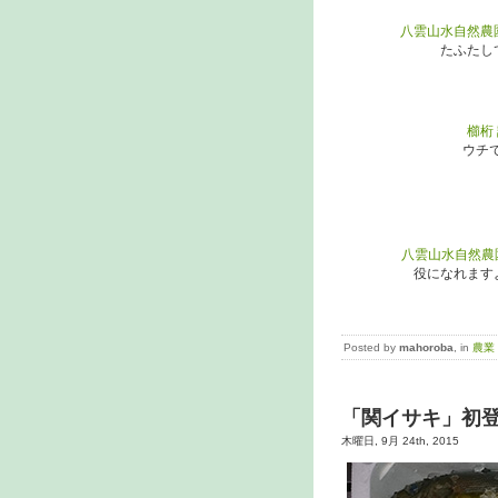
八雲山水自然農
たふたし
櫛桁
ウチ
八雲山水自然農
役になれます
Posted by
mahoroba
, in
農業
「関イサキ」初
木曜日, 9月 24th, 2015