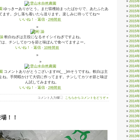
2015
2015
園
ゆっきーありがとう。まだ収穫始まったばかりで、あたふたあ
2015
てます。少し落ち着いたら送ります。楽しみに待っててね〜
2015
いいね！
·
返信
·
2時間前
2015
2015
2015
2015
 諭
軟白ねぎは主役になるオイシイねぎですよね。
2015
では、チンしてかつを節と味ぽんで食べてますよー。
2014
いいね！
·
返信
·
10時間前
2014
2014
2014
2014
2014
園
コメントありがとうございますm(_ _)mそうですね。軟白は主
2014
よね。手間暇かけて大切に作ってます。チンしてカツオ節と味ぽ
2014
ん試してみますね。
2014
いいね！
·
返信
·
2時間前
2014
2014
コメント入力欄
こちらからコメントをどうぞ »
2014
2013
2013
2013
登場！！
2013
2013
2013
2013