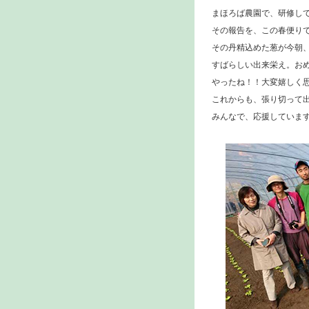
まほろば農園で、研修し
その報告を、この春便り
その丹精込めた葱が今朝
すばらしい出来栄え。お
やったね！！大変嬉しく
これからも、張り切って
みんなで、応援していま