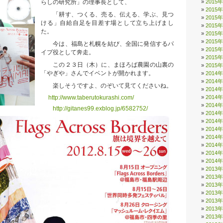
2015
らしの研究所」の理事長として、
2015
「耕す、つくる、売る、伝える、学ぶ、見つ
2015
ける」自給自足を目差す場として立ち上げまし
2015
た。
2015
2015
今は、福島と札幌を結び、全国に発信するパ
2015
イプ役として奔走。
2015
この２３日（木）に、まほろば農園の山裏の
2015
「やぎや」さんでイベントが開かれます。
2014
2014
楽しそうですよ、のぞいて見てくださいね。
2014
2014
http://www.taberutokurashi.com/
2014
http://gitanes99.exblog.jp/6582752/
2014
2014
2014
2014
2014
2014
2014
2013
2013
2013
2013
2013
2013
2013