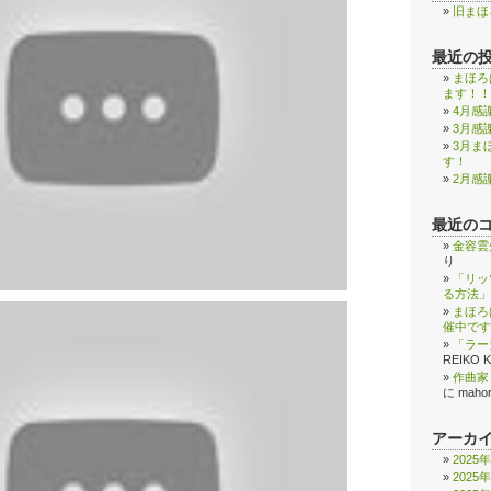
旧まほ
最近の
まほろ
ます！！
4月感
3月感
3月ま
す！
2月感
最近の
金容雲
り
「リッ
る方法」
まほろ
催中です
「ラー
REIKO 
作曲家
に
maho
アーカ
2025
2025