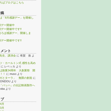
ろばブログはこちら
投稿
ば「8月感謝デー」を開催し
謝デー開催中
謝デー開催中です!!
ほろば感謝デー、開催しま
謝デー開催中です!!
コメント
先生、講演会
に
有賀 孜
よ
ツ・カールトン式 感性を高め
に
レベッカ
より
ば創業34周年 大創業祭 開
！！
に
muso
より
ガとターラ」 無限の創造
に
KONDOU
より
「バッハ」の伝記映画製作へ
roba
より
イブ
年4月
年3月