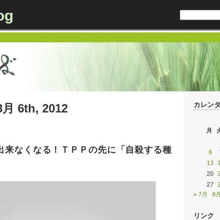
og
カレン
8月 6th, 2012
月
出来なくなる！ＴＰＰの先に「自殺する種
6
13
20
27
« 7月
9月
リンク