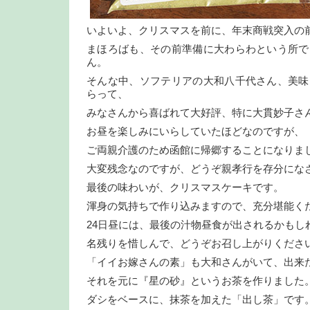
いよいよ、クリスマスを前に、年末商戦突入の
まほろばも、その前準備に大わらわという所で
ん。
そんな中、ソフテリアの大和八千代さん、美味
らって、
みなさんから喜ばれて大好評、特に大貫妙子さ
お昼を楽しみにいらしていたほどなのですが、
ご両親介護のため函館に帰郷することになりま
大変残念なのですが、どうぞ親孝行を存分にな
最後の味わいが、クリスマスケーキです。
渾身の気持ちで作り込みますので、充分堪能く
24日昼には、最後の汁物昼食が出されるかもし
名残りを惜しんで、どうぞお召し上がりくださ
「イイお嫁さんの素」も大和さんがいて、出来
それを元に『星の砂』というお茶を作りました
ダシをベースに、抹茶を加えた「出し茶」です