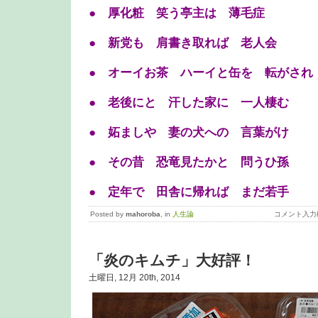
● 厚化粧 笑う亭主は 薄毛症
● 新党も 肩書き取れば 老人会
● オーイお茶 ハーイと缶を 転がされ
● 老後にと 汗した家に 一人棲む
● 妬ましや 妻の犬への 言葉がけ
● その昔 恐竜見たかと 問うひ孫
● 定年で 田舎に帰れば まだ若手
Posted by
mahoroba
, in
人生論
コメント入力
「炎のキムチ」大好評！
土曜日, 12月 20th, 2014