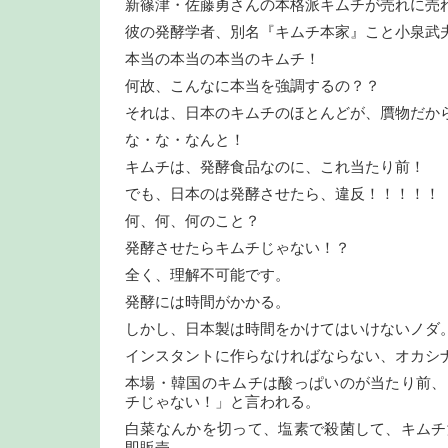
新篠津・佐藤勇さんの本格派キムチが売れに売
彼の発酵学者、別名『キムチ本家』こと小泉武
本当の本当の本当のキムチ！
何故、こんなに本当を強調するの？？
それは、日本のキムチのほとんどが、贋物だか
な・な・なんと！
キムチは、発酵食品なのに、これ当たり前！
でも、日本のは発酵させたら、違反！！！！！
何、何、何のこと？
発酵させたらキムチじゃない！？
全く、理解不可能です。
発酵には時間がかかる。
しかし、日本製は時間をかけてはいけないノダ
インスタントに作らなければならない、オカシ
本場・韓国のキムチは酸っぱいのが当たり前、
チじゃない！」と言われる。
白菜なんかを切って、塩素で殺菌して、キムチ