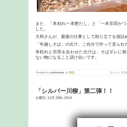
また、「本枯れ一本鰹だし」と「一本宗田かつ
した。
大和さんが、最後の仕事として削り立てを袋詰
「年越しそば」の出汁、ご自分で作って見られ
本枯れと宗田を合わせた出汁は、そばダレに相
ない物になること請け合いです。
Posted by
mahoroba
, in
商品
コメント入力
「シルバー川柳」第二弾！！
土曜日, 12月 20th, 2014