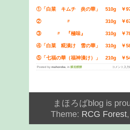
①「白菜 キムチ 炎の華」 510g ￥97
② 〃 310g ￥67
③ 〃 『極味』 310g ￥78
④「白菜 糀漬け 雪の華」 310g ￥58
⑤「七福の華（福神漬け）」 210g ￥54
Posted by
mahoroba
, in
醸造醗酵
コメント入力
まほろばblog is prou
Theme:
RCG Forest