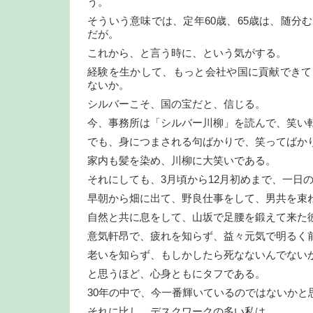
う。
そういう意味では、定年60歳、65歳は、随分
だが。
これから、と言う時に、という気がする。
経験を生かして、もっと会社や国に貢献できて
ないか。
シルバーこそ、国の宝だと、信じる。
今、事務所は「シルバー川柳」を読んで、笑い
でも、身につまされる句ばかりで、笑ってばか
家内も髪を染め、川柳に大笑いである。
それにしても、3月頃から12月初めまで、一日
早朝から畑に出て、野良仕事をして、男共を束
自然と共に息をして、山坂で足腰を鍛えて来た
意気軒昂で、疲れを知らず、益々元気で明るく
老いを知らず、もしかしたら死なないんでない
と思うほど、心身ともにタフである。
30年の中で、今一番輝いているのではないかと
それに比し、デスクワークの多い私は、