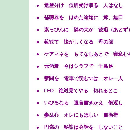
● 遺産分け 位牌受け取る 人はなし
● 補聴器を はめた途端に 嫁、無口
● 素っぴんに 隣の犬が 後退（あとず
● 鏡観て 懐かしくなる 母の顔
● ケアマネを もてなしあとで 寝込む
● 元酒豪 今はシラフで 千鳥足
● 新聞を 電車で読むのは オレ一人
● LED 絶対見てやる 切れるとこ
● いびるなら 遺言書きかえ 倍返し
● 妻乱心 オレにもほしい 自衛権
● 円満の 秘訣は会話を しないこと