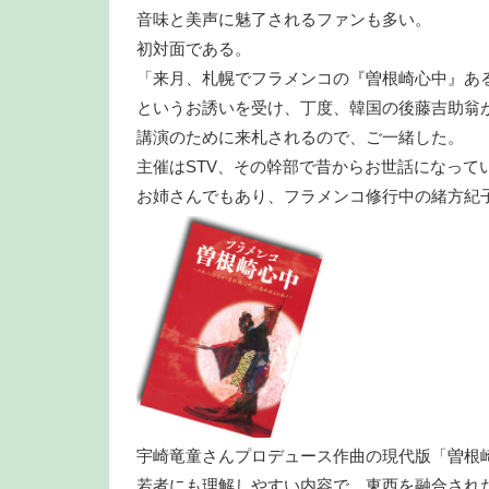
音味と美声に魅了されるファンも多い。
初対面である。
「来月、札幌でフラメンコの『曽根崎心中』あ
というお誘いを受け、丁度、韓国の後藤吉助翁
講演のために来札されるので、ご一緒した。
主催はSTV、その幹部で昔からお世話になって
お姉さんでもあり、フラメンコ修行中の緒方紀
宇崎竜童さんプロデュース作曲の現代版「曽根
若者にも理解しやすい内容で、東西を融合され