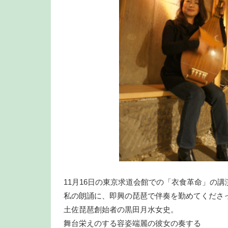
11月16日の東京求道会館での「衣食革命」の講
私の朗誦に、即興の琵琶で伴奏を勤めてくださ
土佐琵琶創始者の黒田月水女史。
舞台栄えのする容姿端麗の彼女の奏する