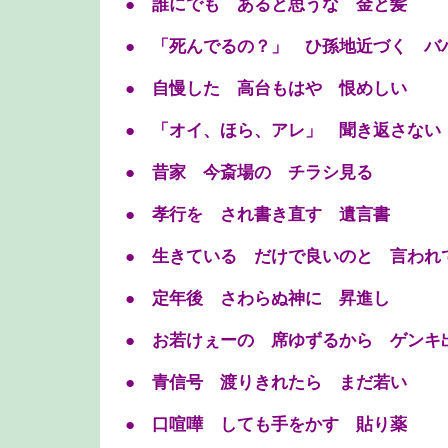
● 誰にでも あると思うな 金と髪
● 「死んでるの？」 ひ孫地近づく バ
● 自慢した 高台もはや 恨めしい
● 「オイ、ほら、アレ」 聞き返さない
● 昔家 今斎場の チラシ見る
● 孝行を され書き直す 遺言書
● 生きている だけで良いのと 言われ
● 定年後 さわらぬ神に 昇進し
● お若けぇーの 席ゆずるから ゲンキ
● 青信号 渡りきれたら まだ若い
● 口喧嘩 しても手をかす 貼り薬