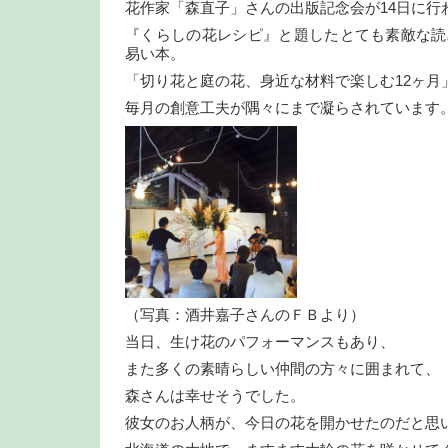
花作家「森直子」さんの出版記念会が14日に行
『くらしの花レシピ』と題したとても素敵な読
易い本。
「切り花と庭の花、身近な材料で楽しむ12ヶ月
毎月の創意工夫が隅々にまで凝らされています
（写真：酒井嘉子さんのＦＢより）
当日、生け花のパフォーマンスもあり、
また多くの素晴らしい仲間の方々に囲まれて、
森さんは幸せそうでした。
彼女のお人柄が、今日の花を開かせたのだと思