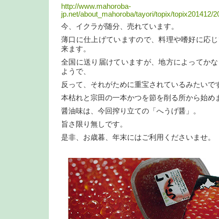
http://www.mahoroba-
jp.net/about_mahoroba/tayori/topix/topix201412/
今、イクラが随分、売れています。
薄口に仕上げていますので、料理や嗜好に応じ
来ます。
全国に送り届けていますが、地方によってかな
ようで、
反って、それがために重宝されているみたいで
本枯れと宗田の一本かつを節を削る所から始め
醤油味は、今回搾り立ての「へうげ醤」。
旨さ限り無しです。
是非、お歳暮、年末にはご利用くださいませ。