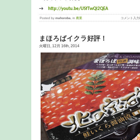
→
http://youtu.be/USfTwQi2QEA
Posted by
mahoroba
, in
農業
コメント入力
まほろばイクラ好評！
火曜日, 12月 16th, 2014