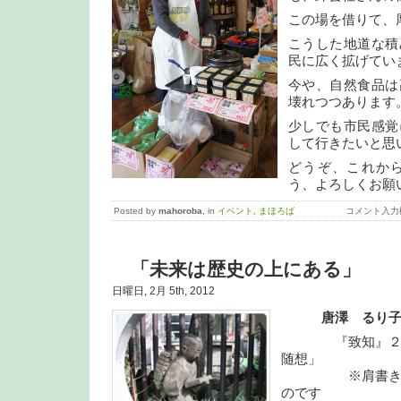
この場を借りて、
こうした地道な積
民に広く拡げてい
今や、自然食品は
壊れつつあります
少しでも市民感覚
して行きたいと思
どうぞ、これか
う、よろしくお願
Posted by
mahoroba
, in
イベント
,
まほろば
コメント入力
「未来は歴史の上にある」
日曜日, 2月 5th, 2012
唐澤 るり
『致知』２０１
随想」
※肩書きは『
のです