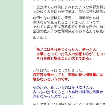
一度は捨てられ埃にまみれたような教育資料
宝の如く大事に両手で抱え、自宅に持ち帰る
前例のない型破りな研究に、同業者からは
冷淡な目で見られることもあったようです。
それでも富太郎は資料保存の意義を熱心に語
全国の教え子や教育関係者を巻き込んで収集
富太郎は
「モノにはそれをつくった人、使った人、
大事にとっていた先人の知恵や心がこもっ
それを感じ取ることが大切である」
と常日頃から口にしていました。
百万言を費やしても、実物の持つ情報量には
敵わないというのです。
そのため、新しいものばかり取り入れ、
古いものは捨てるという当時の軽薄な風潮が
許せなかったのでしょう。
そして常人には理解し難いような収集活動に