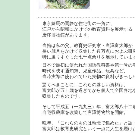
………………………………………………………
東京練馬の閑静な住宅街の一角に、
江戸から昭和にかけての教育資料を展示する
唐澤博物館があります。
当館は私の父、教育史研究家・唐澤富太郎が
長い歳月をかけて収集した数万点におよぶ研
特に選りすぐった七千点余りを展示していま
日本で最初に使われた国語教科書や第一号の
時代を映す通知簿、児童作品、玩具など、
当時実際に使われていた実物の資料がぎっし
驚くべきことに、これらの夥しい資料は、
富太郎が五十歳を過ぎてから個人で全国各地
収集したものです。
そして平成五（一九九三）年、富太郎八十二
自宅収蔵庫を改築して唐澤博物館を開館。
晩年、「これらのものは執念で集めた」と語
富太郎は教育史研究という一点に人生を懸け