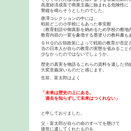
高度経済成長で商業主義に蝕まれる危険性に
警鐘を鳴らそうとしたのでした。
唐澤コレクションの中には、
戦前どこの小学校にもあった奉安殿
（教育勅語や御真影を納めるため学校の敷地
教育内容の一変を象徴する墨塗りの教科書も
ＧＨＱの占領政策によって戦前の教育が否定
当の日本人が自らの教育の実態を省みること
少なかったのではないでしょうか。
歴史の真実を物語るこれらの資料を遺した功
大変意義深いものだと感じます。
生前、富太郎はよく
「未来は歴史の上にある。
過去を知らずして未来はつくれない」
と申しておりました。
父・富太郎が自らの命のすべてを懸けて
後世に遺してくれたものを、