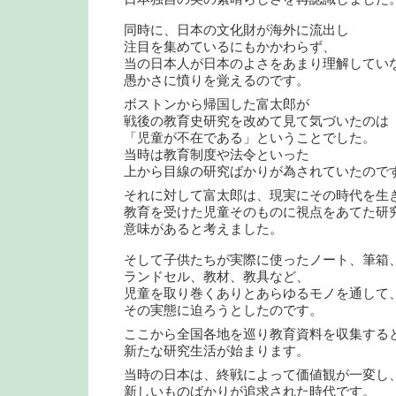
同時に、日本の文化財が海外に流出し
注目を集めているにもかかわらず、
当の日本人が日本のよさをあまり理解してい
愚かさに憤りを覚えるのです。
ボストンから帰国した富太郎が
戦後の教育史研究を改めて見て気づいたのは
「児童が不在である」ということでした。
当時は教育制度や法令といった
上から目線の研究ばかりが為されていたので
それに対して富太郎は、現実にその時代を生
教育を受けた児童そのものに視点をあてた研
意味があると考えました。
そして子供たちが実際に使ったノート、筆箱
ランドセル、教材、教具など、
児童を取り巻くありとあらゆるモノを通して
その実態に迫ろうとしたのです。
ここから全国各地を巡り教育資料を収集する
新たな研究生活が始まります。
当時の日本は、終戦によって価値観が一変し
新しいものばかりが追求された時代です。