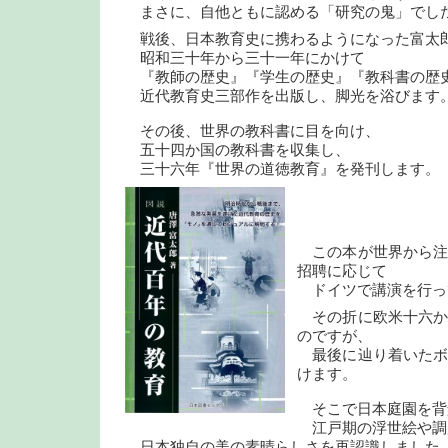
まさに、自他ともに認める「研究の鬼」でし
戦後、日本教育史に携わるようになった富太
昭和三十年から三十一年にかけて
『教師の歴史』『学生の歴史』『教科書の歴
近代教育史三部作を出版し、脚光を浴びます
その後、世界の教科書に目を向け、
五十四か国の教科書を収集し、
三十六年『世界の道徳教育』を発刊します。
この本が世界から注
招聘に応じて
ドイツで講演を行っ
その折に欧米十六か
のですが、
最後に辿り着いたボ
けます。
そこで日本庭園を背
江戸期の浮世絵や調
日本独自の美の素晴らしさを再認識しました