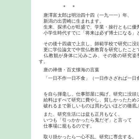
＊ ＊
唐澤富太郎は明治四十四（一九一一）年、
新潟の出雲崎に生まれます。
生来、探求心が旺盛で、学業・操行ともに優
小学生時代すでに「将来は必ず博士になる」
その後十四歳で上京し、師範学校で研究に没
更に学位論文で中世仏教教育を研究したこと
仏教観が身体に沁みこみ、その後の研究姿
す。
唐の禅僧・百丈懐海の言葉
「一日不作一日不食」（一日作さざれば一日
を自ら揮毫し、仕事部屋に掲げ、研究に没頭
給料はすべて研究に費やし、貧しかったため
破れるまで新しいものは買わないほどの徹底
また、研究生活には盆も正月もなく、
いつも「引っかかったら鬼だぞ」と言って
仕事場に籠もるのです。
取り掛かったら一心不乱、研究に専念する。