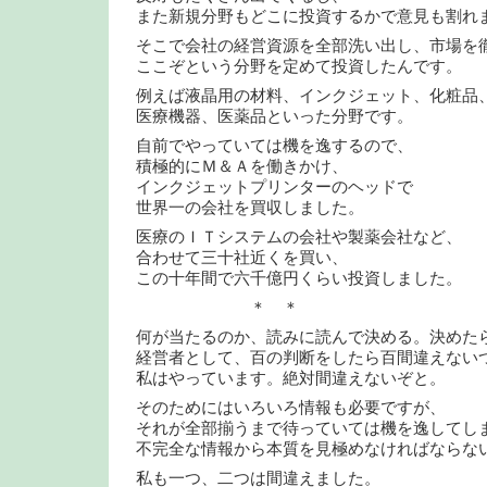
また新規分野もどこに投資するかで意見も割れ
そこで会社の経営資源を全部洗い出し、市場を
ここぞという分野を定めて投資したんです。
例えば液晶用の材料、インクジェット、化粧品
医療機器、医薬品といった分野です。
自前でやっていては機を逸するので、
積極的にＭ＆Ａを働きかけ、
インクジェットプリンターのヘッドで
世界一の会社を買収しました。
医療のＩＴシステムの会社や製薬会社など、
合わせて三十社近くを買い、
この十年間で六千億円くらい投資しました。
＊ ＊
何が当たるのか、読みに読んで決める。決めた
経営者として、百の判断をしたら百間違えない
私はやっています。絶対間違えないぞと。
そのためにはいろいろ情報も必要ですが、
それが全部揃うまで待っていては機を逸してし
不完全な情報から本質を見極めなければならな
私も一つ、二つは間違えました。