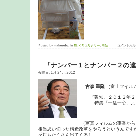
Posted by
mahoroba
, in
ELIXIR エリクサー
,
商品
コメント入力
「ナンバー１とナンバー２の違
火曜日, 1月 24th, 2012
古森 重隆
（富士フイルム
『致知』２０１２年２
特集「一途一心」よ
────────────────
（写真フィルムの事業から
相当思い切った構造改革をやろうというんです
反対もたくさん出てくるし、