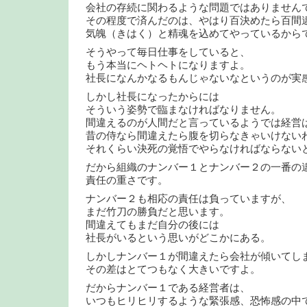
会社の存続に関わるような問題ではありません
その程度で済んだのは、やはり百決めたら百間
気魄（きはく）と精魂を込めてやっているから
そうやって毎日仕事をしていると、
もう本当にヘトヘトになりますよ。
社長になんかなるもんじゃないなというのが実
しかし社長になったからには
そういう姿勢で臨まなければなりません。
間違えるのが人間だと言っているようでは経営
昔の侍なら間違えたら腹を切らなきゃいけない
それくらい決死の覚悟でやらなければならない
だから組織のナンバー１とナンバー２の一番の
責任の重さです。
ナンバー２も相応の責任は負っていますが、
まだ竹刀の勝負だと思います。
間違えてもまだ自分の後には
社長がいるという思いがどこかにある。
しかしナンバー１が間違えたら会社が傾いてし
その差はとてつもなく大きいですよ。
だからナンバー１である経営者は、
いつもヒリヒリするような緊張感、恐怖感の中