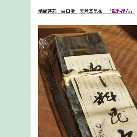
函館茅部 白口浜 天然真昆布
『御料昆布』
300