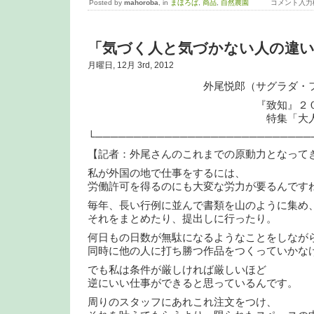
Posted by
mahoroba
, in
まほろば
,
商品
,
自然農園
コメント入力
「気づく人と気づかない人の違
月曜日, 12月 3rd, 2012
外尾悦郎（サグラダ・ファミリ
『致知』２０１２年
特集「大人の幸福
└────────────────────────────
【記者：外尾さんのこれまでの原動力となって
私が外国の地で仕事をするには、
労働許可を得るのにも大変な労力が要るんです
毎年、長い行例に並んで書類を山のように集め
それをまとめたり、提出しに行ったり。
何日もの日数が無駄になるようなことをしなが
同時に他の人に打ち勝つ作品をつくっていかな
でも私は条件が厳しければ厳しいほど
逆にいい仕事ができると思っているんです。
周りのスタッフにあれこれ注文をつけ、