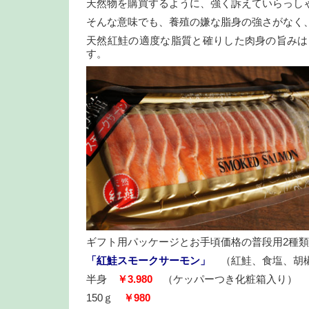
天然物を購買するように、強く訴えていらっし
そんな意味でも、養殖の嫌な脂身の強さがなく
天然紅鮭の適度な脂質と確りした肉身の旨みは
す。
ギフト用パッケージとお手頃価格の普段用2種
「紅鮭スモークサーモン」
（紅鮭、食塩、
半身
￥3.980
（ケッパーつき化粧箱入り）
150ｇ
￥980