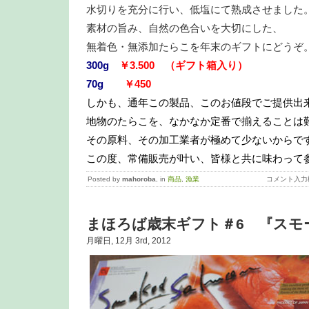
水切りを充分に行い、低塩にて熟成させました
素材の旨み、自然の色合いを大切にした、
無着色・無添加たらこを年末のギフトにどうぞ
300g
￥3.500 （ギフト箱入り）
70g
￥450
しかも、通年この製品、このお値段でご提供出
地物のたらこを、なかなか定番で揃えることは
その原料、その加工業者が極めて少ないからで
この度、常備販売が叶い、皆様と共に味わって
Posted by
mahoroba
, in
商品
,
漁業
コメント入力
まほろば歳末ギフト＃6 『スモ
月曜日, 12月 3rd, 2012