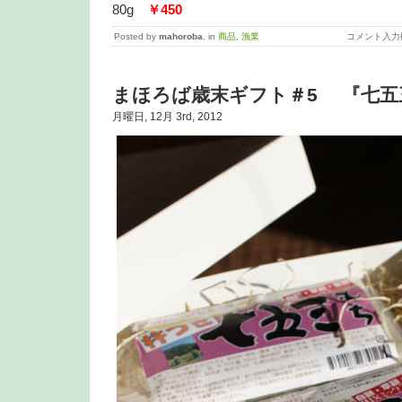
80g
￥450
Posted by
mahoroba
, in
商品
,
漁業
コメント入力
まほろば歳末ギフト＃5 『七五
月曜日, 12月 3rd, 2012