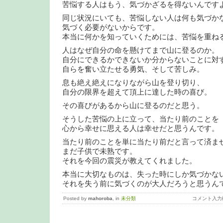
苦悩する人はもう、気づかざるを得ないんです
同じ状況にいても、苦悩しない人は何も気づか
気づく必要がないからです。
本当に何かを知っていくためには、苦悩を重ね
人はなぜ自分の命を懸けてまで山に登るのか。
自分にできるかできないか分からないことに対
自らを奮い立たせる勇気、そして苦しみ。
息も絶え絶えになりながら山を登り切り、
自分の限界を超えて頂上に達した時の喜び。
その喜びがあるから山に登るのだと思う。
そうした苦悩の上に立って、当たり前のことを
心から幸せに思える人は幸せだと思うんです。
当たり前のことを単に当たり前だと言って済ま
まだ子供で未熟です。
それを今回の震災が教えてくれました。
本当に大切なものは、失った時にしか気づかな
それを失う前に気づくのが大人だろうと思うん
Posted by
mahoroba
, in
未分類
コメント入力