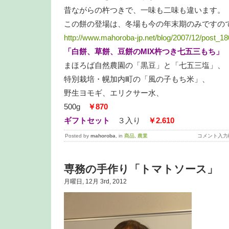
昔ながらの杵つきで、一味も二味も違います。
この餅の登場は、冬場も今の年末期のみですの
http://www.mahoroba-jp.net/blog/2007/12/post_18
「白餅、草餅、豆餅のMIX杵つき七五三もち」
まほろば自然農園の「黒豆」と「七五三塩」、
特別栽培・幌加内町の「風の子もち米」、
野生ヨモギ、エリクサー水、
500g
￥870
ギフトセット
３入り
￥2.610
Posted by
mahoroba
, in
商品
,
農業
コメント入力
専務の手作り「トマトソース」
月曜日, 12月 3rd, 2012