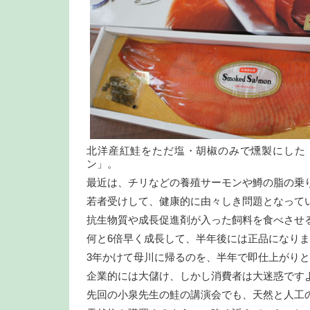
北洋産紅鮭をただ塩・胡椒のみで燻製にした
ン」。
最近は、チリなどの養殖サーモンや鱒の脂の乗
若者受けして、健康的に由々しき問題となって
抗生物質や成長促進剤が入った飼料を食べさせ
何と6倍早く成長して、半年後には正品になり
3年かけて母川に帰るのを、半年で即仕上がり
企業的には大儲け、しかし消費者は大迷惑です
先回の小泉先生の鮭の講演会でも、天然と人工