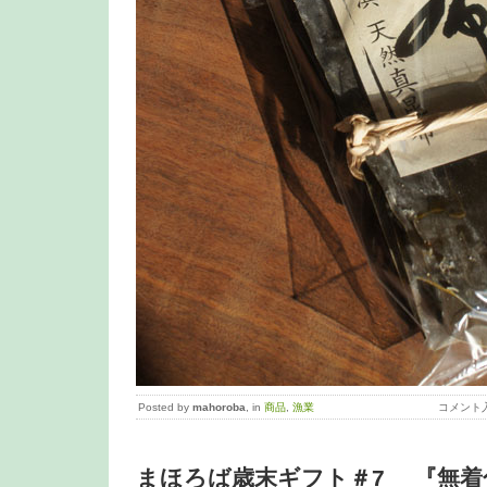
Posted by
mahoroba
, in
商品
,
漁業
コメント
まほろば歳末ギフト＃7 『無着