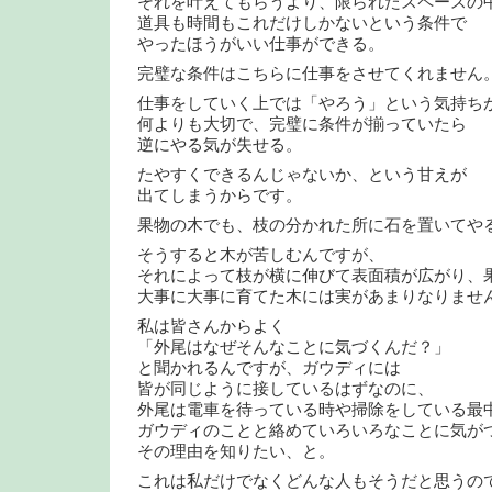
それを叶えてもらうより、限られたスペースの
道具も時間もこれだけしかないという条件で
やったほうがいい仕事ができる。
完璧な条件はこちらに仕事をさせてくれません
仕事をしていく上では「やろう」という気持ち
何よりも大切で、完璧に条件が揃っていたら
逆にやる気が失せる。
たやすくできるんじゃないか、という甘えが
出てしまうからです。
果物の木でも、枝の分かれた所に石を置いてや
そうすると木が苦しむんですが、
それによって枝が横に伸びて表面積が広がり、
大事に大事に育てた木には実があまりなりませ
私は皆さんからよく
「外尾はなぜそんなことに気づくんだ？」
と聞かれるんですが、ガウディには
皆が同じように接しているはずなのに、
外尾は電車を待っている時や掃除をしている最
ガウディのことと絡めていろいろなことに気が
その理由を知りたい、と。
これは私だけでなくどんな人もそうだと思うの