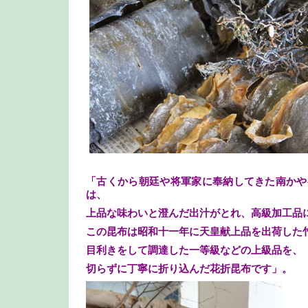
「古くから朝廷や将軍家に奉納してきた南かや
は、
上品な味わいと澄んだ出汁がとれ、高級加工品
この昆布は昭和十一年に天皇献上品を出荷した
目利きをして調達した一等級などの上級品を、
切らずに丁寧に折り込んだ花折昆布です」。