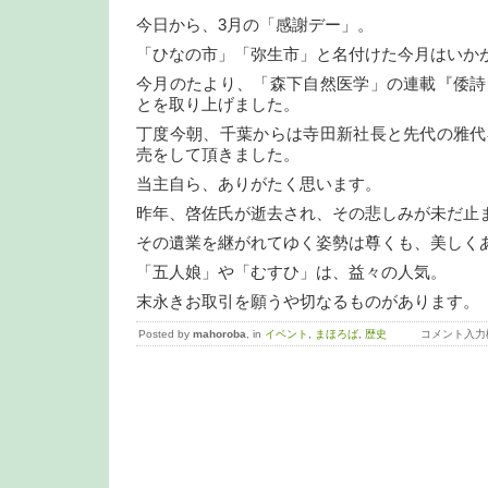
今日から、3月の「感謝デー」。
「ひなの市」「弥生市」と名付けた今月はいか
今月のたより、「森下自然医学」の連載『倭詩
とを取り上げました。
丁度今朝、千葉からは寺田新社長と先代の雅代
売をして頂きました。
当主自ら、ありがたく思います。
昨年、啓佐氏が逝去され、その悲しみが未だ止
その遺業を継がれてゆく姿勢は尊くも、美しく
「五人娘」や「むすひ」は、益々の人気。
末永きお取引を願うや切なるものがあります。
Posted by
mahoroba
, in
イベント
,
まほろば
,
歴史
コメント入力