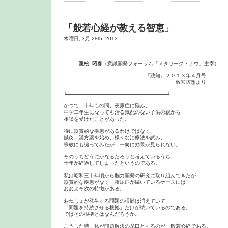
「般若心経が教える智恵」
木曜日, 3月 28th, 2013
重松 昭春
（意識開発フォーラム「メタワーク・ナウ」主宰）

　　　　　　　　　　　　　　　　『致知』２０１３年４月号

　　　　　　　　　　　　　　　　　　　　　　致知随想より

└─────────────────────────────────┘

かつて、十年もの間、夜尿症に悩み、

中学二年生になっても治る気配のない子供の親から

相談を受けたことがあった。

特に器質的な疾患があるわけではなく、

鍼灸、漢方薬を始め、様々な治療法を試み、

宗教にも縋ってみたが、一向に効果が見られない。

そのうちどうにかなるだろうと考えているうち、

十年が経過してしまったというのである。

私は昭和三十年頃から脳力開発の研究に取り組んできたが、

器質的な疾患がなく、夜尿症が続いているケースには

おおよそ次の特徴がある。

おねしょが発生する問題の根拠は消えていて、

「問題を持続させる根拠」だけが続いているのである。

ではその根拠とはなんだろうか。

こうした時、私が問題解決の糸口とするのが、般若心経である。
