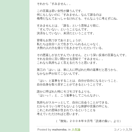
それから「すみません」。

この言葉は若い女性が嫌うんです。

何にもしないのに「すみません」なんて謝るのは

侮辱だなんておっしゃるけれども、そんなふうに考えずにね。

すみませんとは、「謝る」という意味より前に、

「すんでいない」ということなんです。

決済をしていない、未済だということです。

皆様もお気づきでありましょうが、

私たちは自分一人で生きていられるんじゃなく、

大勢の人の力を借りて生きさせていただいている。

その恩返しがまだすんでいません、という深い反省の言葉なんです。

それを自分に言い聞かせる意味で「すみません」。

これなら気持ちよく言えるだろうと思います。

第三の「はい」は、単に人に呼ばれた時の返事だと思うから、

なかなか声が出てこないんです。

「はい」と返事をすることは、自分が自分になるということ、

自分自身を取り戻すことができるということです。

誰かに呼ばれた時にモゴモゴするよりも、

「はいっ！」と、こう返事をしてごらんなさい。

気持ちがスカーッとして、自分に出会うことができる。

だからそういう何でもないような挨拶や言葉の中にも、

これこれの意味が含まれているということを

考えていただければと思います。

　　　　　　（『致知』２００８年９月号「読者の集い」より）
Posted by
mahoroba
, in
人生論
コメント入力