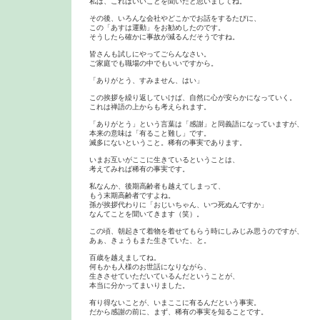
私は、これはいいことを聞いたと思いましてね。

その後、いろんな会社やどこかでお話をするたびに、

この「あすは運動」をお勧めしたのです。

そうしたら確かに事故が減るんだそうですね。

皆さんも試しにやってごらんなさい。

ご家庭でも職場の中でもいいですから。

「ありがとう、すみません、はい」

この挨拶を繰り返していけば、自然に心が安らかになっていく。

これは禅語の上からも考えられます。

「ありがとう」という言葉は「感謝」と同義語になっていますが、

本来の意味は「有ること難し」です。

滅多にないということ。稀有の事実であります。

いまお互いがここに生きているということは、

考えてみれば稀有の事実です。

私なんか、後期高齢者も越えてしまって、

もう末期高齢者ですよね。

孫が挨拶代わりに「おじいちゃん、いつ死ぬんですか」

なんてことを聞いてきます（笑）。

この頃、朝起きて着物を着せてもらう時にしみじみ思うのですが、

あぁ、きょうもまた生きていた、と。

百歳を越えましてね。

何もかも人様のお世話になりながら、

生きさせていただいているんだということが、

本当に分かってまいりました。

有り得ないことが、いまここに有るんだという事実。

だから感謝の前に、まず、稀有の事実を知ることです。
