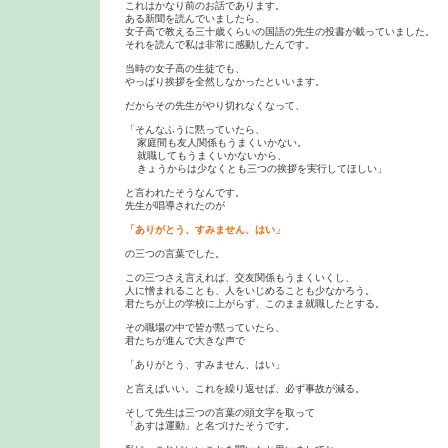
これはかなり前のお話であります。

ある新聞を読んでいましたら、

女子高で教える三十歳くらいの国語の先生の投書が載っていました。

それを読んで私は非常に感動したんです。

当時の女子高の生徒でも、

やっぱり挨拶を全然しなかったといいます。

だからその先生がやり切れなくなって、

「そんなふうに黙っていたら、

  家庭間も友人関係もうまくいかない。

  就職してもうまくいかないから、

  きょうからは少なくとも三つの挨拶を実行してほしい」

と言われたそうなんです。

先生が唱導されたのが

「ありがとう、すみません、はい」
の三つの言葉でした。

この三つさえ言えれば、交友関係もうまくいくし、

人に憎まれることも、人をいじめることも少なかろう。

君たちが上の学校に上がらず、このまま就職したとする。

その職場の中で皆が黙っていたら、

君たちが進んで大きな声で

「ありがとう、すみません、はい」

と言えばいい。これを繰り返せば、必ず事故が減る。

そして先生は三つの言葉の頭文字を取って

「あすは運動」と名づけたそうです。
