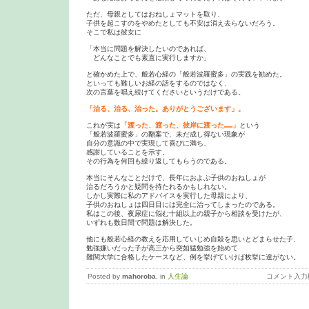
ただ、母親としてはおねしょマットを取り、

子供を起こすのをやめたとしても不安は消え去らないだろう。

そこで私は彼女に

「本当に問題を解決したいのであれば、

　どんなことでも素直に実行しますか」

と確かめた上で、般若心経の「般若波羅蜜多」の実践を勧めた。

といっても難しいお経の話をするのではなく、

次の言葉を唱え続けてくださいというだけである。

「治る、治る、治った。ありがとうございます」。
これが実は
「渡った、渡った、彼岸に渡った……」
という

「般若波羅蜜多」の翻案で、未だ成し得ない現象が

自分の意識の中で実現して喜びに満ち、

感謝していることを示す。

その行為を何回も繰り返してもらうのである。

本当にそんなことだけで、長年におよぶ子供のおねしょが

治るだろうかと疑問を持たれるかもしれない。

しかし実際に私のアドバイスを実行した母親により、

子供のおねしょは四日目には完全に治ってしまったのである。

私はこの後、夜尿症に悩む十組以上の親子から相談を受けたが、

いずれも数日間で問題は解決した。

他にも般若心経の教えを応用していじめ自殺を思いとどまらせた子、

勉強嫌いだった子が高三から突如猛勉強を始めて

難関大学に合格したケースなど、例を挙げていけば枚挙に遑がない。
Posted by
mahoroba
, in
人生論
コメント入力