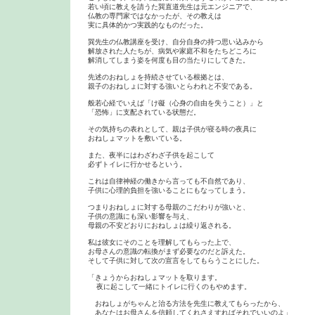
若い頃に教えを請うた巽直道先生は元エンジニアで、

仏教の専門家ではなかったが、その教えは

実に具体的かつ実践的なものだった。

巽先生の仏教講座を受け、自分自身の持つ思い込みから

解放された人たちが、病気や家庭不和をたちどころに

解消してしまう姿を何度も目の当たりにしてきた。

先述のおねしょを持続させている根拠とは、

親子のおねしょに対する強いとらわれと不安である。

般若心経でいえば「け礙（心身の自由を失うこと）」と

「恐怖」に支配されている状態だ。

その気持ちの表れとして、親は子供が寝る時の夜具に

おねしょマットを敷いている。

また、夜半にはわざわざ子供を起こして

必ずトイレに行かせるという。

これは自律神経の働きから言っても不自然であり、

子供に心理的負担を強いることにもなってしまう。

つまりおねしょに対する母親のこだわりが強いと、

子供の意識にも深い影響を与え、

母親の不安どおりにおねしょは繰り返される。

私は彼女にそのことを理解してもらった上で、

お母さんの意識の転換がまず必要なのだと訴えた。

そして子供に対して次の宣言をしてもらうことにした。

「きょうからおねしょマットを取ります。

  夜に起こして一緒にトイレに行くのもやめます。

　おねしょがちゃんと治る方法を先生に教えてもらったから、

　あなたはお母さんを信頼してくれさえすればそれでいいのよ」
