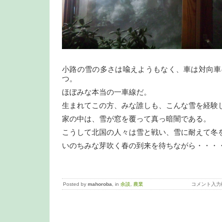
小路の雪の多さは喩えようもなく、車は対向車
つ。
ほぼみな本当の一車線だ。
生まれてこの方、みな誰しも、こんな雪を経験
家の中は、雪が窓を覆って真っ暗闇である。
こうして北国の人々は雪と戦い、雪に耐えて冬
いのちみな芽吹く春の到来を待ちながら・・・
Posted by
mahoroba
, in
余談
,
農業
コメント入力