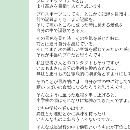
プロフェッショナルとは、
より高みを目指す人だと思います。
プロスポーツにしても、とにかく記録を目指す
前の記録よりも、よい記録を。
そして高いところに登った時に見える景色を
自分の中で謳歌できる人。
その景色を見た時、その空気を感じた時に、
前とは違う自分を感じている。
そしてまた次の新しい空気を感じてみたいと感
それが本当のプロだと思うんです。
私は患者さんとのコンタクトもそうですが、
いまもまさに自分の手術を極めるために、
無駄と思うものは徹底的に削ぎ落とすようにし
そのことが最終的には、自分が世の中に対して
精いっぱいの貢献になるだろうと思うんです。
そんなふうに至った過程を申し上げると、
小学校の頃はそれなりに勉強ができたんですよ
でも中学校へ通い出すと、
異性とか運動とかに興味を持ったり、
いろんなものに出合うじゃないですか。
そんな成長過程の中で勉強というものが下位に