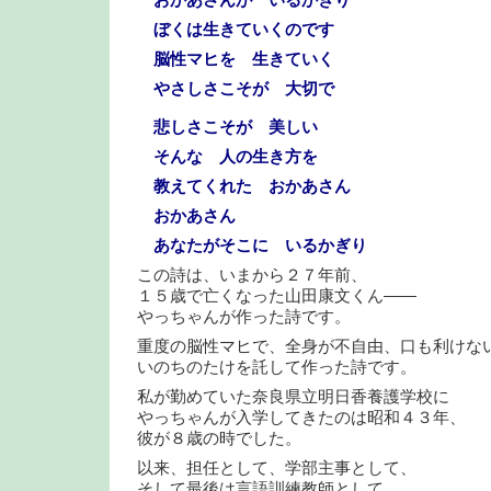
おかあさんが いるかぎり
ぼくは生きていくのです
脳性マヒを 生きていく
やさしさこそが 大切で
悲しさこそが 美しい
そんな 人の生き方を
教えてくれた おかあさん
おかあさん
あなたがそこに いるかぎり
この詩は、いまから２７年前、
１５歳で亡くなった山田康文くん――
やっちゃんが作った詩です。
重度の脳性マヒで、全身が不自由、口も利けな
いのちのたけを託して作った詩です。
私が勤めていた奈良県立明日香養護学校に
やっちゃんが入学してきたのは昭和４３年、
彼が８歳の時でした。
以来、担任として、学部主事として、
そして最後は言語訓練教師として