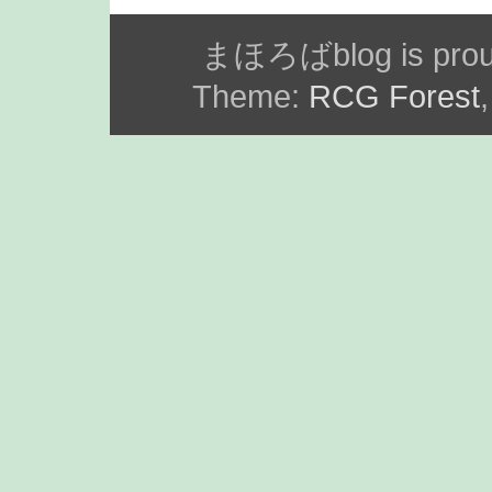
まほろばblog is prou
Theme:
RCG Forest