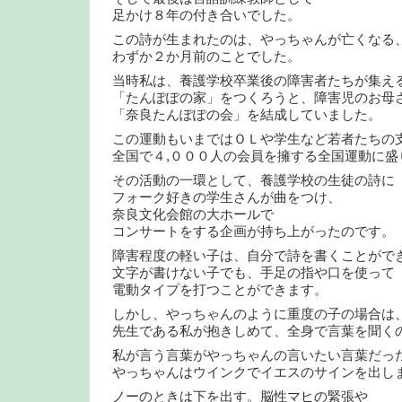
足かけ８年の付き合いでした。
この詩が生まれたのは、やっちゃんが亡くなる
わずか２か月前のことでした。
当時私は、養護学校卒業後の障害者たちが集え
「たんぽぽの家」をつくろうと、障害児のお母
「奈良たんぽぽの会」を結成していました。
この運動もいまではＯＬや学生など若者たちの
全国で４,０００人の会員を擁する全国運動に盛
その活動の一環として、養護学校の生徒の詩に
フォーク好きの学生さんが曲をつけ、
奈良文化会館の大ホールで
コンサートをする企画が持ち上がったのです。
障害程度の軽い子は、自分で詩を書くことがで
文字が書けない子でも、手足の指や口を使って
電動タイプを打つことができます。
しかし、やっちゃんのように重度の子の場合は
先生である私が抱きしめて、全身で言葉を聞く
私が言う言葉がやっちゃんの言いたい言葉だっ
やっちゃんはウインクでイエスのサインを出し
ノーのときは下を出す。脳性マヒの緊張や