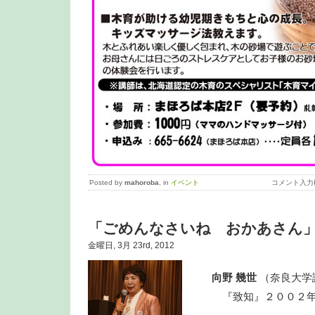
Posted by
mahoroba
, in
イベント
コメント入力
「ごめんなさいね おかあさん
金曜日, 3月 23rd, 2012
向野 幾世
（奈良大学
『致知』２００２年