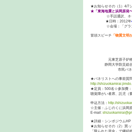
★お知らせその（1）4/
★「東海地震と浜岡原発
☆手話通訳、ネット
★日時：2012年
☆会場：「グランシップ
冒頭スピーチ
「物質文明
環境考古
静岡県危機
牧之原市
元東芝原子炉格納容
静岡大学防災総合セン
市民パネリスト二名
★パネリストへの事前質
http://shizuokamirai.j
★定員：500名☆参加費：
聴覚障がい者席、託児（
申込方法：
http://shizuo
☆主催：ふじのくに浜岡
E-mail:
shizuokamirai@g
★詳細・シンポジウムHP
★お知らせその（2）買
「限られた資金」で継続的