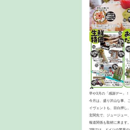
早や3月の「感謝デー」！
今月は、盛り沢山な事、
イヴェントも、目白押し
玄関先で、ジュージュー
報道関係も取材に来ます
2階では、ドイツの驚異