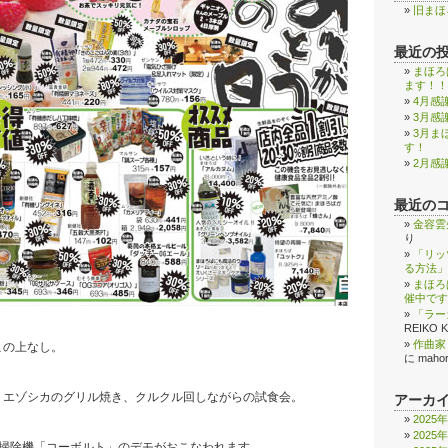
旧まほ
最近の
まほろ
ます！！
4月感
3月感
3月ま
す！
2月感
最近の
金容雲
り
「リッ
る方法」
まほろ
催中です
「ラー
REIKO 
作曲家
この上なし。
に
maho
。
、エゾシカのグリル焼き、クルクル回しながらの試食会。
アーカ
2025
。
2025
の掃除機「コーボルト」のデモがおこなわれます。