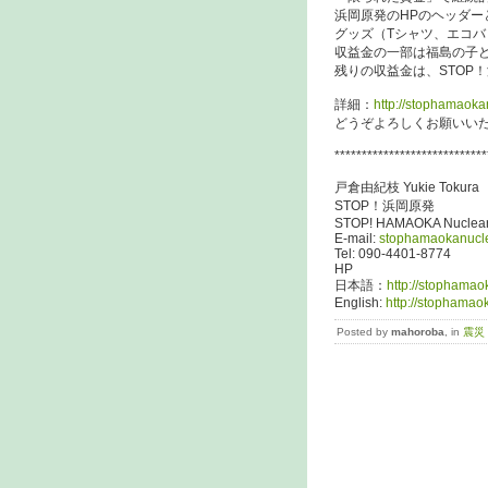
浜岡原発のHPのヘッダー
グッズ（Tシャツ、エコ
収益金の一部は福島の子
残りの収益金は、STOP
詳細：
http://stophamaok
どうぞよろしくお願いい
****************************
戸倉由紀枝 Yukie Tokura
STOP！浜岡原発
STOP! HAMAOKA Nuclear
E-mail:
stophamaokanucl
Tel: 090-4401-8774
HP
日本語：
http://stophama
English:
http://stophama
Posted by
mahoroba
, in
震災