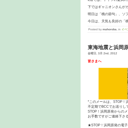
下ではギャニオンさんが
明日は「桃の節句」、ソ
今日は、天気も良好の「
Posted by
mahoroba
, in
イベ
東海地震と浜岡
金曜日, 3月 2nd, 2012
皆さまへ
*このメールは、STOP
不定期でBCCでお送りし
STOP！浜岡原発からの
お手数ですがご連絡下さ
★STOP！浜岡原発の電