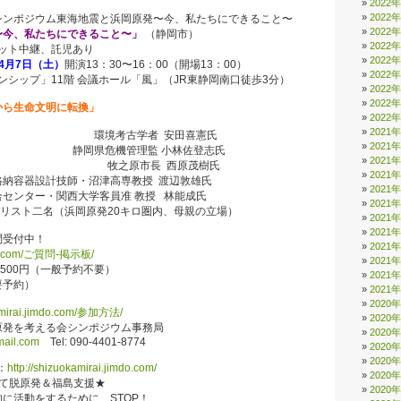
2022
2022
7シンポジウム東海地震と浜岡原発〜今、私たちにできること〜
2022
〜今、私たちにできること〜」
（静岡市）
2022
中継、託児あり
2022
4月7日（土）
開演13：30〜16：00（開場13：00）
2022
」11階 会議ホール「風」（JR東静岡南口徒歩3分）
2022
2022
から生命文明に転換」
2022
2021
学者 安田喜憲氏
2021
管理監 小林佐登志氏
2021
長 西原茂樹氏
2021
器設計技師・沼津高専教授 渡辺敦雄氏
2021
ター・関西大学客員准 教授 林能成氏
2021
（浜岡原発20キロ圏内、母親の立場）
2021
2021
問受付中！
2021
imdo.com/ご質問-掲示板/
2021
500円（一般予約不要）
2021
要予約）
2021
2020
kamirai.jimdo.com/参加方法/
2020
原発を考える会シンポジウム事務局
2020
mail.com
Tel: 090-4401-8774
2020
2020
：
http://shizuokamirai.jimdo.com/
2020
って脱原発＆福島支援★
2020
に活動をするために、STOP！