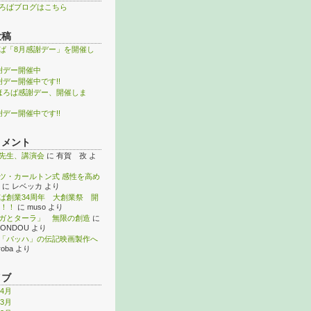
ろばブログはこちら
投稿
ば「8月感謝デー」を開催し
謝デー開催中
謝デー開催中です!!
ほろば感謝デー、開催しま
謝デー開催中です!!
コメント
先生、講演会
に
有賀 孜
よ
ツ・カールトン式 感性を高め
に
レベッカ
より
ば創業34周年 大創業祭 開
！！
に
muso
より
ガとターラ」 無限の創造
に
KONDOU
より
「バッハ」の伝記映画製作へ
roba
より
イブ
年4月
年3月