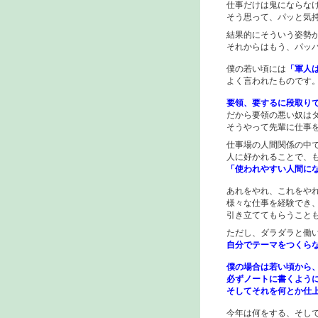
仕事だけは鬼にならなけ
そう思って、パッと気持
結果的にそういう姿勢が
それからはもう、パッパ
僕の若い頃には
「軍人
よく言われたものです
要領、要するに段取り
だから要領の悪い奴はダ
そうやって先輩に仕事を
仕事場の人間関係の中で
人に好かれることで、も
「使われやすい人間に
あれをやれ、これをやれ
様々な仕事を経験でき、
引き立ててもらうことも
ただし、ダラダラと働い
自分でテーマをつくら
僕の場合は若い頃から
必ずノートに書くように
そしてそれを何とか仕上
今年は何をする、そして