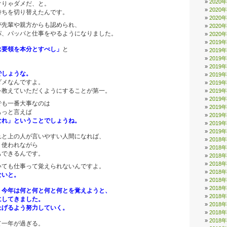
2020
りゃダメだ、と。
2020
ちを切り替えたんです。
2020
先輩や親方からも認められ、
2020
、パッパと仕事をやるようになりました。
2020
2019
は要領を本分とすべし」
と
2019
。
2019
2019
でしょうな。
2019
メなんですよ。
2019
教えていただくようにすることが第一。
2019
2019
も一番大事なのは
2019
っと言えば
2019
なれ」ということでしょうね。
2019
2019
と上の人が言いやすい人間になれば、
2018
使われながら
2018
できるんです。
2018
2018
ても仕事って覚えられないんですよ。
2018
ないと。
2018
2018
、今年は何と何と何と何とを覚えようと、
2018
してきました。
2018
げるよう努力していく。
2018
2018
一年が過ぎる。