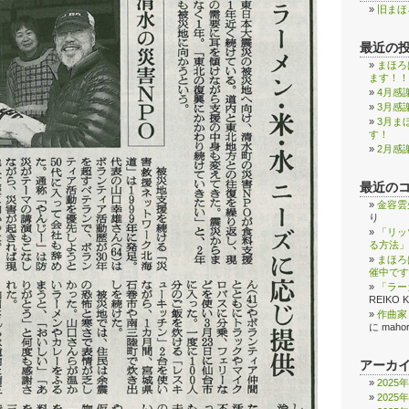
旧まほ
最近の
まほろ
ます！！
4月感
3月感
3月ま
す！
2月感
最近の
金容雲
り
「リッ
る方法」
まほろ
催中です
「ラー
REIKO 
作曲家
に
maho
アーカ
2025
2025