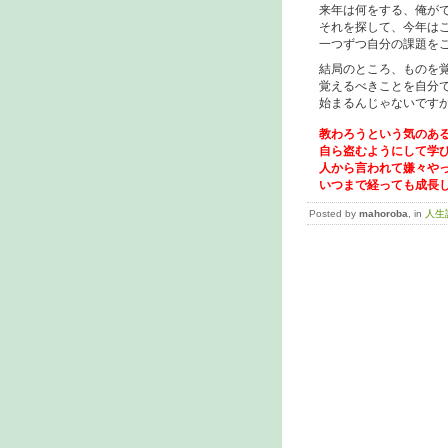
来年は何をする、俺がで
それを探して、今年はこ
一つずつ自分の課題をこ
結局のところ、ものを覚
覚えるべきことを自分で
始まるんじゃないです
教わろうという気のあ
自ら盗むようにして学び
人から言われて嫌々やっ
いつまで経っても成長し
Posted by
mahoroba
, in
人生