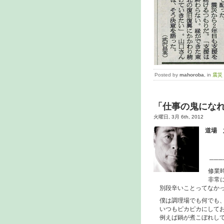
Posted by
mahoroba
, in
震災
「仕事の鬼にな
火曜日, 3月 6th, 2012
道場
『
特
────
修業時
非常に
別段辛いことってなかっ
僕は調理場でも何でも
いつもピカピカにしてお
例えば鍋が煮こぼれして