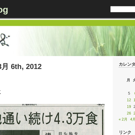
og
カレン
3月 6th, 2012
月
に
5
12
19
26
« 2月
4月
リンク