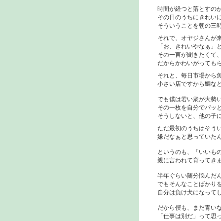
時間が経つと落とすのが
その日のうちにきれいに
そういうことを朝の三時
それで、オヤジさんが
「お、きれいやなぁ」と
その一言が聞きたくて、
だからかわいがってもら
それと、毎日市場から魚
小さい店ですから鯛など
でも僕は若い衆が大勢い
その一枚を自分でパッと
そうしないと、他の子に
ただ最初のうちはそうい
嫌だなぁと思っていた
というのも、「いいもの
親に言われて育ってきま
半年ぐらい随分悩んだん
でもそんなことばかりを
自分は負け犬になって
だから僕も、まだ青い
「仕事は別だ」って思っ