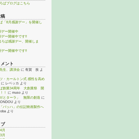
ろばブログはこちら
投稿
ば「8月感謝デー」を開催し
謝デー開催中
謝デー開催中です!!
ほろば感謝デー、開催しま
謝デー開催中です!!
コメント
先生、講演会
に
有賀 孜
よ
ツ・カールトン式 感性を高め
に
レベッカ
より
ば創業34周年 大創業祭 開
！！
に
muso
より
ガとターラ」 無限の創造
に
KONDOU
より
「バッハ」の伝記映画製作へ
roba
より
イブ
年4月
年3月