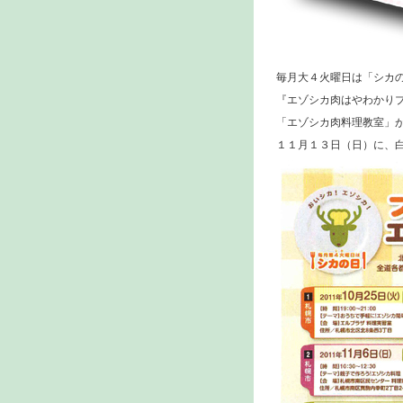
毎月大４火曜日は「シカ
『エゾシカ肉はやわかり
「エゾシカ肉料理教室」
１１月１３日（日）に、