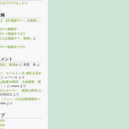
ろばブログはこちら
投稿
ば「8月感謝デー」を開催し
謝デー開催中
謝デー開催中です!!
ほろば感謝デー、開催しま
謝デー開催中です!!
コメント
先生、講演会
に
有賀 孜
よ
ツ・カールトン式 感性を高め
に
レベッカ
より
ば創業34周年 大創業祭 開
！！
に
muso
より
ガとターラ」 無限の創造
に
KONDOU
より
「バッハ」の伝記映画製作へ
roba
より
イブ
年4月
年3月