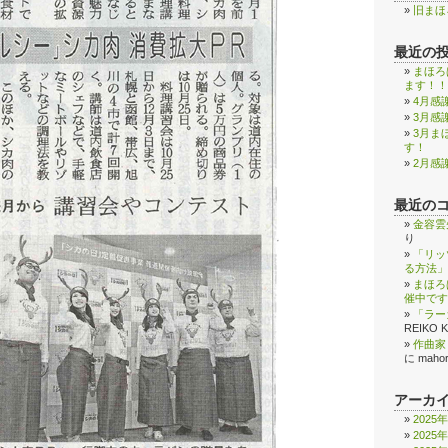
旧まほ
最近の
まほろ
ます！！
4月感
3月感
3月ま
す！
2月感
最近の
金容雲
り
「リッ
る方法」
まほろ
催中です
「ラー
REIKO 
作曲家
に
maho
アーカ
2025
2025