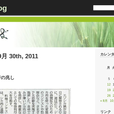
og
カレン
9月 30th, 2011
月
行の兆し
5
12
19
26
« 8月
10
リンク