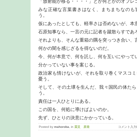
「放射能が移る・・・・」とか何とかのオフレ
みな正確な言葉書きはなく、まちまちなのも
う。
仮にあったとしても、軽率さは否めないが、本
石原知事なら、一言の元に記者を蹴散らすであ
それよりも、そんな重箱の隅を突っつき合い、
何かの闇を感じざるを得ないのだ。
今、何が本意で、何を託し、何を互いにやって
分かっていない事を案じる。
政治家も情けないが、それを取り巻くマスコミ
憂う。
そして、その土壌を生んだ、我々国民の体たら
う。
責任は一人ひとりにある。
この国を、何処に導けばよいのか。
先ず、ひとりの決意にかかっている。
Posted by
mahoroba
, in
震災 原発
コメント入力