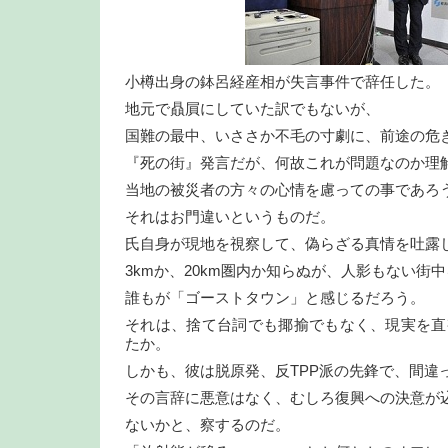
小樽出身の鉢呂経産相が失言事件で辞任した。
地元で贔屓にしていた訳でもないが、
国難の最中、いささか不毛の寸劇に、前途の危
『死の街』発言だが、何故これが問題なのか理
当地の被災者の方々の心情を慮っての事であろ
それはお門違いというものだ。
氏自身が現地を視察して、偽らざる真情を吐露
3kmか、20km圏内か知らぬが、人影もない街
誰もが「ゴーストタウン」と感じるだろう。
それは、捨て台詞でも揶揄でもなく、現実を直
たか。
しかも、彼は脱原発、反TPP派の先鋒で、間違
その言辞に悪意はなく、むしろ復興への決意が
ないかと、察するのだ。