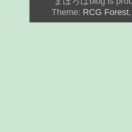
まほろばblog is prou
Theme:
RCG Forest