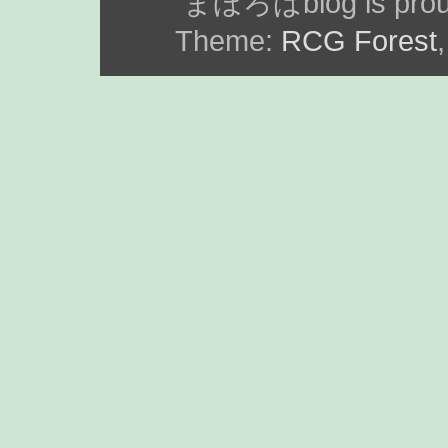
まほろばblog is prou
Theme:
RCG Forest