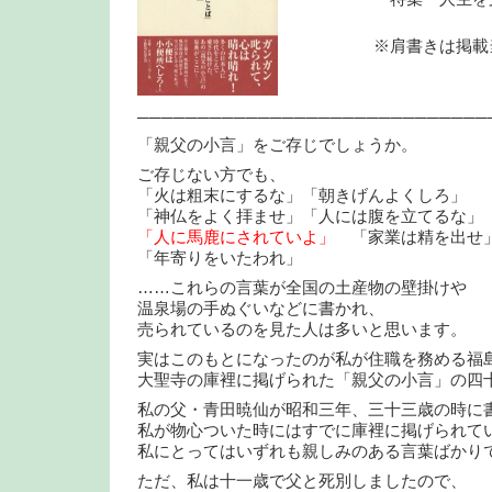
※肩書きは掲載当
─────────────────────────────
「親父の小言」をご存じでしょうか。
ご存じない方でも、
「火は粗末にするな」「朝きげんよくしろ」
「神仏をよく拝ませ」「人には腹を立てるな」
「人に馬鹿にされていよ」
「家業は精を出せ
「年寄りをいたわれ」
……これらの言葉が全国の土産物の壁掛けや
温泉場の手ぬぐいなどに書かれ、
売られているのを見た人は多いと思います。
実はこのもとになったのが私が住職を務める福
大聖寺の庫裡に掲げられた「親父の小言」の四
私の父・青田暁仙が昭和三年、三十三歳の時に
私が物心ついた時にはすでに庫裡に掲げられて
私にとってはいずれも親しみのある言葉ばかり
ただ、私は十一歳で父と死別しましたので、