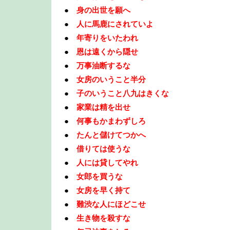
●
身の出世を願へ
●
人に馬鹿にされていよ
●
年寄りをいたわれ
●
恩は遠くから隠せ
●
万事油断するな
●
女房のいうこと半分
●
子のいうこと八九はきくな
●
家業は精を出せ
●
何事もかまわずしろ
●
たんと儲けてつかへ
●
借りては使うな
●
人には貸してやれ
●
女郎を買うな
●
女房を早く持て
●
難渋な人にほどこせ
●
生き物を殺すな