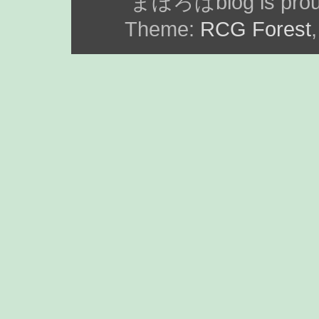
まほろばblog is prou
Theme:
RCG Forest