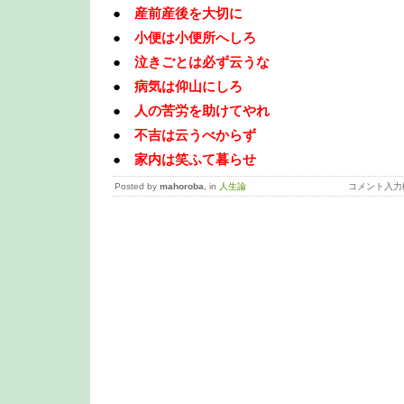
●
産前産後を大切に
●
小便は小便所へしろ
●
泣きごとは必ず云うな
●
病気は仰山にしろ
●
人の苦労を助けてやれ
●
不吉は云うべからず
●
家内は笑ふて暮らせ
Posted by
mahoroba
, in
人生論
コメント入力