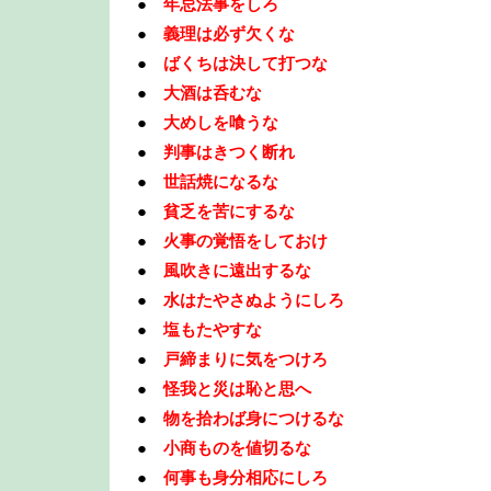
●
年忌法事をしろ
●
義理は必ず欠くな
●
ばくちは決して打つな
●
大酒は呑むな
●
大めしを喰うな
●
判事はきつく断れ
●
世話焼になるな
●
貧乏を苦にするな
●
火事の覚悟をしておけ
●
風吹きに遠出するな
●
水はたやさぬようにしろ
●
塩もたやすな
●
戸締まりに気をつけろ
●
怪我と災は恥と思へ
●
物を拾わば身につけるな
●
小商ものを値切るな
●
何事も身分相応にしろ