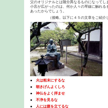
父のオリジナルとは随分異なるものになってし
小言が広がったのは、何か人々の琴線に触れる
あったからでしょう。
（後略。以下に４５の文章をご紹介
●
火は粗末にするな
●
朝きげんよくしろ
●
神仏をよく拝ませ
●
不浄を見るな
●
人には腹を立てるな