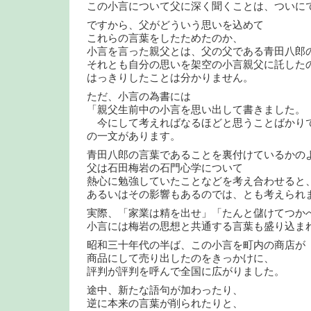
この小言について父に深く聞くことは、ついに
ですから、父がどういう思いを込めて
これらの言葉をしたためたのか、
小言を言った親父とは、父の父である青田八郎
それとも自分の思いを架空の小言親父に託した
はっきりしたことは分かりません。
ただ、小言の為書には
「親父生前中の小言を思い出して書きました。
今にして考えればなるほどと思うことばかり
の一文があります。
青田八郎の言葉であることを裏付けているかの
父は石田梅岩の石門心学について
熱心に勉強していたことなどを考え合わせると
あるいはその影響もあるのでは、とも考えられ
実際、「家業は精を出せ」「たんと儲けてつか
小言には梅岩の思想と共通する言葉も盛り込ま
昭和三十年代の半ば、この小言を町内の商店が
商品にして売り出したのをきっかけに、
評判が評判を呼んで全国に広がりました。
途中、新たな語句が加わったり、
逆に本来の言葉が削られたりと、