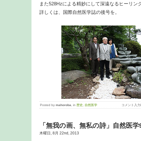
また528Hzによる精妙にして深遠なるヒーリン
詳しくは、国際自然医学誌の後号を。
Posted by
mahoroba
, in
歴史
,
自然医学
コメント入力
「無我の画、無私の詩」自然医学
木曜日, 8月 22nd, 2013