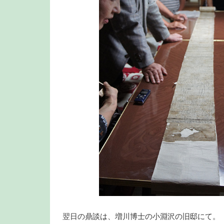
翌日の鼎談は、増川博士の小淵沢の旧邸にて。