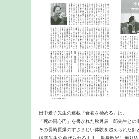
田中愛子先生の連載『食養を極める』は、
「死の同心円」を書かれた秋月辰一郎先生との
その長崎原爆のすさまじい体験を超えられた師
桜澤先生の命ぜられるまま、単身欧米に乗り込