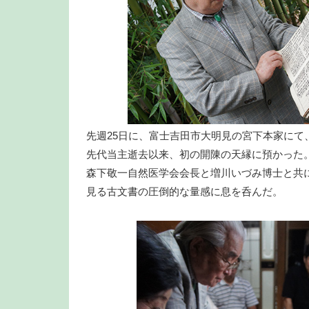
先週25日に、富士吉田市大明見の宮下本家にて
先代当主逝去以来、初の開陳の天縁に預かった
森下敬一自然医学会会長と増川いづみ博士と共
見る古文書の圧倒的な量感に息を呑んだ。