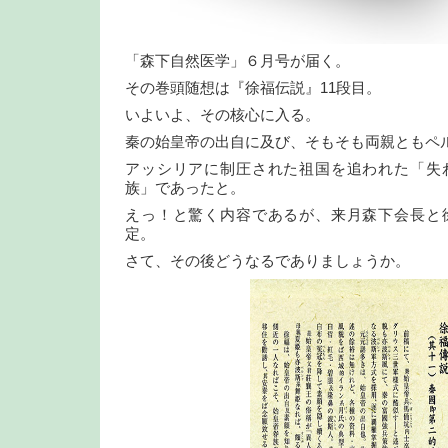
「森下自然医学」６月号が届く。
その巻頭随想は『徐福伝説』11段目。
いよいよ、その核心に入る。
秦の始皇帝の出自に及び、そもそも両親ともペ
アッシリアに制圧された祖国を追われた「失
族」であったと。
えっ！と驚く内容であるが、来月森下会長と
定。
さて、その後どうなるでありましょうか。