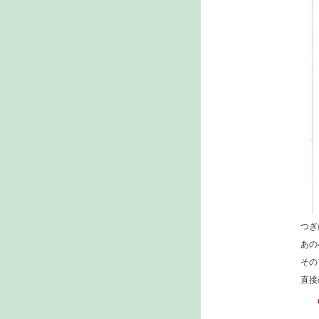
つぎ
あの
その
直接