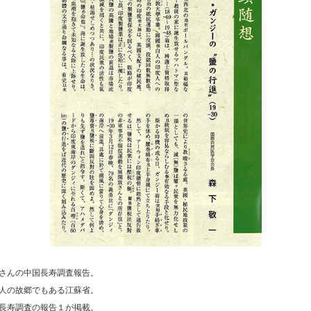
さんの中国長寿調査報告。
人の故郷でもある江蘇省。
長寿調査の報告１が掲載。