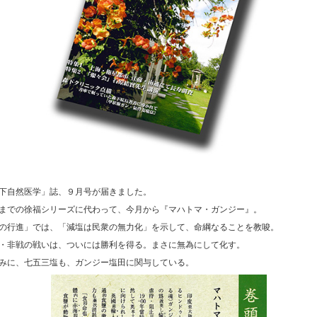
下自然医学」誌、９月号が届きました。
までの徐福シリーズに代わって、今月から『マハトマ・ガンジー』。
の行進」では、「減塩は民衆の無力化」を示して、命綱なることを教唆。
・非戦の戦いは、ついには勝利を得る。まさに無為にして化す。
みに、七五三塩も、ガンジー塩田に関与している。