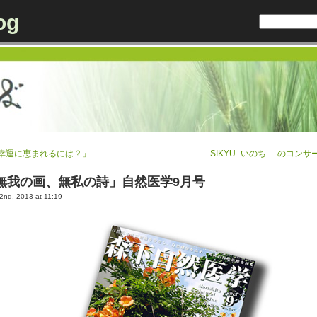
og
幸運に恵まれるには？」
SIKYU -いのち- のコンサ
無我の画、無私の詩」自然医学9月号
nd, 2013 at 11:19