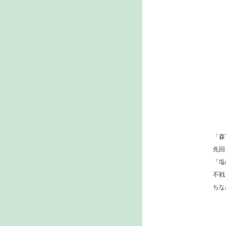
「森
先回
「塩
不戦
ちな