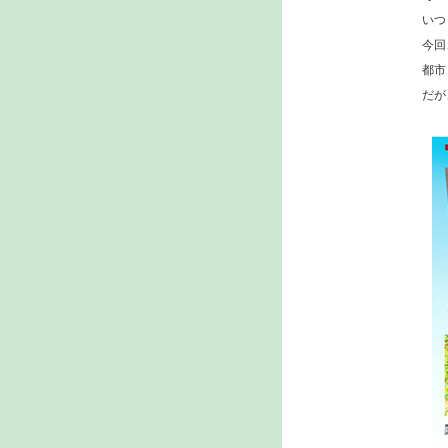
いつ
今回
都市
だが