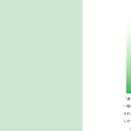
「燦
一般
それ
しか