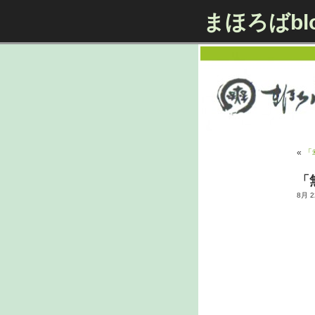
まほろばbl
«
「
「
8月 22