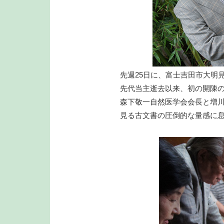
先週25日に、富士吉田市大明
先代当主逝去以来、初の開陳
森下敬一自然医学会会長と増
見る古文書の圧倒的な量感に