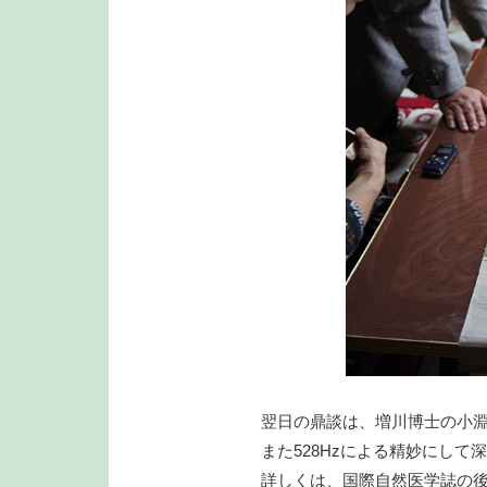
翌日の鼎談は、増川博士の小
また528Hzによる精妙にし
詳しくは、国際自然医学誌の