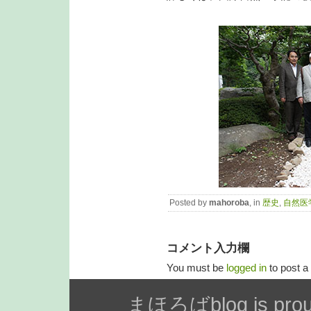
Posted by
mahoroba
, in
歴史
,
自然医
コメント入力欄
You must be
logged in
to post 
まほろばblog is prou