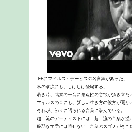
FBにマイルス・デービスの名言集があった。
私の講演にも、しばしば登場する。
若き時、武満の一音に創造性の意欲が搔き立た
マイルスの音にも、新しい生き方の彼方が開か
それが、節々に語られる言葉に潜んでいる。
超一流のアーティストには、超一流の言葉が溢
脆弱な文学には遺せない、言葉のスゴミがそこ