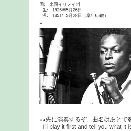
国: 米国イリノイ州
生: 1926年5月26日
没: 1991年9月28日（享年65歳）
先に演奏するぞ、曲名はあとで
●
I
’
ll play it first and tell you what it i