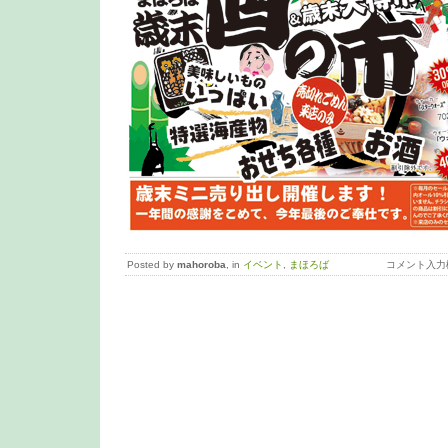
Posted by
mahoroba
, in
イベント
,
まほろば
コメント入力