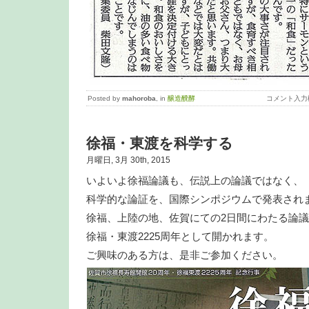
Posted by
mahoroba
, in
醸造醗酵
コメント入力
徐福・東渡を科学する
月曜日, 3月 30th, 2015
いよいよ徐福論議も、伝説上の論議ではなく、
科学的な論証を、国際シンポジウムで発表され
徐福、上陸の地、佐賀にての2日間にわたる論
徐福・東渡2225周年として開かれます。
ご興味のある方は、是非ご参加ください。