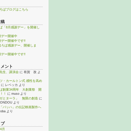
ろばブログはこちら
投稿
ば「8月感謝デー」を開催し
謝デー開催中
謝デー開催中です!!
ほろば感謝デー、開催しま
謝デー開催中です!!
コメント
先生、講演会
に
有賀 孜
よ
ツ・カールトン式 感性を高め
に
レベッカ
より
ば創業34周年 大創業祭 開
！！
に
muso
より
ガとターラ」 無限の創造
に
KONDOU
より
「バッハ」の伝記映画製作へ
roba
より
イブ
年4月