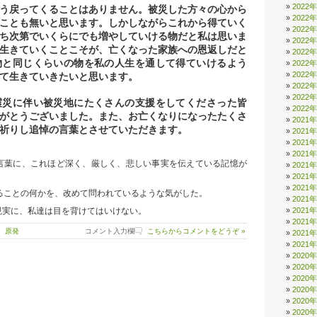
2022
う戻ってくることはありません。被災した方々の心から
2022
ことも無いと思います。しかしながらこれから得ていく
2022
ち次第でいくらにでも増やしていける物だと私は思いま
2022
生きていくことこそが、亡くなった家族への恩返しだと
2022
物と同じくらいの物を私の人生を通して得ていけるよう
2022
2022
て生きていきたいと思います。
2022
2022
災に伴い被災地にたくさんの支援をしてくださった皆
2022
がとうございました。また、お亡くなりになったたくさ
2021
祈りし追悼の言葉とさせていただきます。
2021
2021
2021
言葉に、これほど深く、厳しく、悲しい事実を伝えている記憶が
2021
2021
2021
ることの何かを、改めて問われているような気がした。
2021
2021
現実に、私達は目を背けてはいけない。
2021
 原発
コメント入力欄
こちらからコメントをどうぞ »
2021
2021
2020
2020
2020
2020
2020
2020