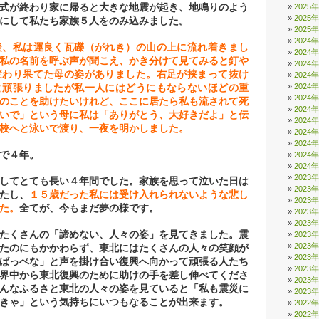
式が終わり家に帰ると大きな地震が起き、地鳴りのよう
2025
2025
にして私たち家族５人をのみ込みました。
2025
2024
後、私は運良く瓦礫（がれき）の山の上に流れ着きまし
2024
私の名前を呼ぶ声が聞こえ、かき分けて見てみると釘や
2024
変わり果てた母の姿がありました。右足が挟まって抜け
2024
2024
と頑張りましたが私一人にはどうにもならないほどの重
2024
のことを助けたいけれど、ここに居たら私も流されて死
2024
いで」という母に私は「ありがとう、大好きだよ」と伝
2024
校へと泳いで渡り、一夜を明かしました。
2024
2024
で４年。
2024
2024
2023
してとても長い４年間でした。家族を思って泣いた日は
2023
たし、
１５歳だった私には受け入れられないような悲し
2023
た。
全てが、今もまだ夢の様です。
2023
2023
たくさんの「諦めない、人々の姿」を見てきました。震
2023
2023
たのにもかかわらず、東北にはたくさんの人々の笑顔が
2023
ばっぺな」と声を掛け合い復興へ向かって頑張る人たち
2023
界中から東北復興のために助けの手を差し伸べてくださ
2023
んなふるさと東北の人々の姿を見ていると「私も震災に
2023
きゃ」という気持ちにいつもなることが出来ます。
2022
2022