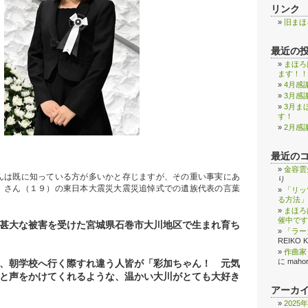
リンク
旧まほ
最近の
まほろ
ます！！
4月感
3月感
3月ま
す！
2月感
最近の
金容雲
んは既に知っている方が多いかと存じますが、その重い事実にあ
り
）さん（１９）の東日本大震災大震災追悼式での遺族代表の言葉
「リッ
る方法」
まほろ
催中です
甚大な被害を受けた宮城県石巻市大川地区で生まれ育ち
「ラー
REIKO 
作曲家
に
maho
、朝学校へ行く際すれ違う人皆が「彩加ちゃん！ 元気
と声をかけてくれるような、温かい大川がとても大好き
アーカ
2025