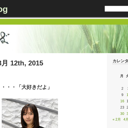
og
カレン
3月 12th, 2015
月
・・・・「大好きだよ」
2
9
16
23
30
« 2月
4月