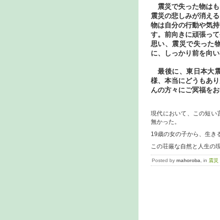
震災で失った物はも
震災の悲しみが消える
物は自分の行動や気持
す。前向きに頑張って
思い、震災で失った
に、しっかり前を向い
最後に、東日本大震
様、本当にどうもあり
んの方々にご冥福をお
現代において、この短い
無かった。
19歳の女の子から、生き
この荘厳な自然と人生の
Posted by
mahoroba
, in
震災