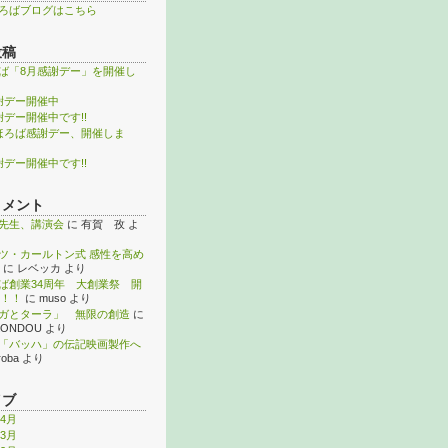
ろばブログはこちら
投稿
ば「8月感謝デー」を開催し
謝デー開催中
謝デー開催中です!!
ほろば感謝デー、開催しま
謝デー開催中です!!
コメント
先生、講演会
に
有賀 孜
よ
ツ・カールトン式 感性を高め
に
レベッカ
より
ば創業34周年 大創業祭 開
！！
に
muso
より
ガとターラ」 無限の創造
に
KONDOU
より
「バッハ」の伝記映画製作へ
roba
より
イブ
年4月
年3月