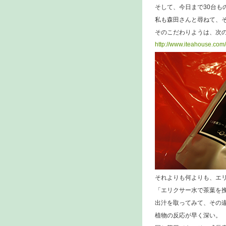
そして、今日まで30台も
私も森田さんと尋ねて、
そのこだわりようは、次の
http://www.iteahouse.com/
それよりも何よりも、エ
「エリクサー水で茶葉を
出汁を取ってみて、その
植物の反応が早く深い。