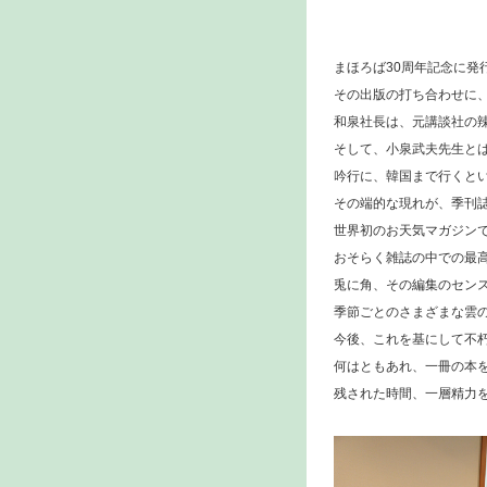
まほろば30周年記念に発
その出版の打ち合わせに、
和泉社長は、元講談社の
そして、小泉武夫先生と
吟行に、韓国まで行くと
その端的な現れが、季刊誌
世界初のお天気マガジン
おそらく雑誌の中での最
兎に角、その編集のセン
季節ごとのさまざまな雲
今後、これを基にして不
何はともあれ、一冊の本
残された時間、一層精力