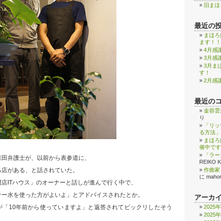
旧まほ
最近の
まほろ
ます！！
4月感
3月感
3月ま
す！
2月感
最近の
金容雲
り
「リッ
る方法」
まほろ
催中です
「ラー
森田弁護士が、以前から表参道に、
REIKO 
作曲家
る店がある、と話されていた。
に
maho
店ITハウス」のオーナーと話しが進んで行く中で、
サー水を使った方がよいよ」とアドバイスされたとか。
アーカ
2025
が「10年前から使っていますよ」と返答されてビックリしたそう
2025