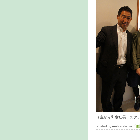
（左から和泉社長、スタ
Posted by
mahoroba
, in
「倭