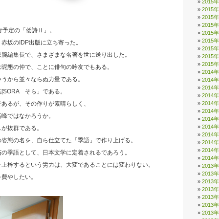
2015
2015
2015
2015
行予定の「倭詩Ⅱ」。
2015
2015
赤坂のIDP出版に立ち寄った。
2015
辣腕編集長で、さまざまな名著を世に送り出した。
2015
2015
は昵懇の仲で、ことに俳句の吟友でもある。
2014
いうから並々ならぬ力量である。
2014
2014
[SORA そら」である。
2014
2014
であるが、その作りが素晴らしく、
2014
高峰ではなかろうか。
2014
2014
スが抜群である。
2014
の姿態の名を、自ら仕立てた「季語」で作り上げる。
2014
2014
朽の季語として、日本文学に定着されるであろう。
2014
を上梓するという労力は、大変であることには変わりない。
2013
2013
を費やしたい。
2013
2013
2013
2013
2013