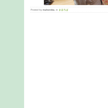
Posted by
mahoroba
, in
まほろば