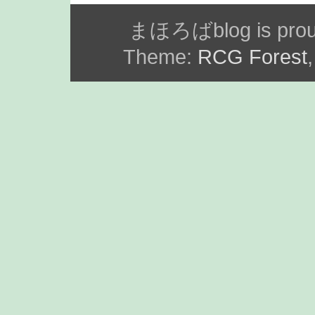
まほろばblog is prou
Theme:
RCG Forest