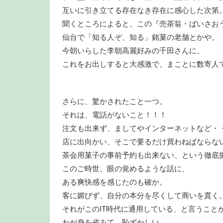
互いに引き立てる存在なき存在に感心した次第
聞くところによると、この『売茶翁・ばいさお
仙台で「知る人ぞ、知る」銘菓の老舗とかや。
今朝いらした李朝高麗好みの千田さんに、
これをお出しすると大感激で、まことに数寄人
さらに、驚かされたこと一つ。
それは、電話がないこと！！！
注文も出来ず、ましてやインターネットなど・
店に出向かい、そこで要るだけ買わねばならな
茶会用菓子の事前予約も出来ない、という徹底
このご時世、眼の覚めるような話に、
ある爽快感を感じたのも確か。
客に媚びず、自分の本分を尽くして商いを貫く
それがこのIT時代に通用している、と言うこと
わが身を省みて、恥ずかしい。