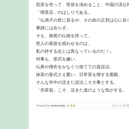
煎茶を売って、世俗を清めること、中国の済公
「喫茶店」のはしりである。
『仏弟子の世に居るや、その命の正邪は心に在
事跡には在らず。
そも、袈裟の仏徳を誇って、
世人の喜捨を煩わせるのは、
私の持する志とは異なっているのだ！』
何事も、形式を嫌い、
仏典や僧衣をかなぐり捨てての直説法。
抹茶の形式さえ厭い、日常茶を喫する着眼。
そんな市中の活きた説法こそ大事とする。
「売茶翁」こそ、活きた道のような気がする。
Posted by
mahoroba
, in
文化
コメント入力