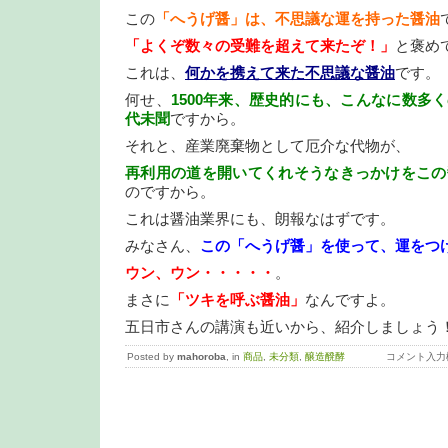
この
「へうげ醤」は、不思議な運を持った醤油
「よくぞ数々の受難を超えて来たぞ！」
と褒め
これは、
何かを携えて来た不思議な醤油
です。
何せ、
1500年来、歴史的にも、こんなに数多
代未聞
ですから。
それと、産業廃棄物として厄介な代物が、
再利用の道を開いてくれそうなきっかけをこの
のですから。
これは醤油業界にも、朗報なはずです。
みなさん、
この「へうげ醤」を使って、運をつ
ウン、ウン・・・・・
。
まさに
「ツキを呼ぶ醤油」
なんですよ。
五日市さんの講演も近いから、紹介しましょう
Posted by
mahoroba
, in
商品
,
未分類
,
醸造醗酵
コメント入力