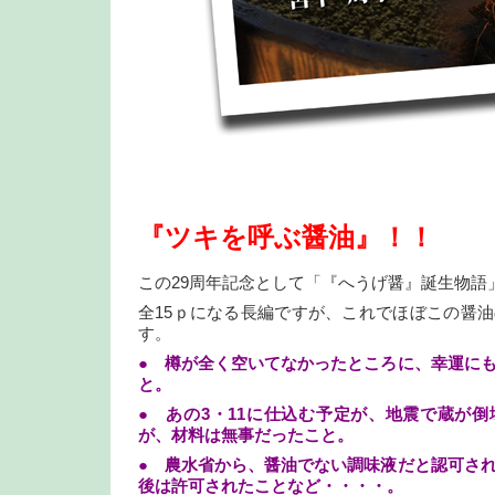
『ツキを呼ぶ醤油』！！
この29周年記念として「『へうげ醤』誕生物語
全15ｐになる長編ですが、これでほぼこの醤
す。
● 樽が全く空いてなかったところに、幸運に
と。
● あの3・11に仕込む予定が、地震で蔵が
が、材料は無事だったこと。
● 農水省から、醤油でない調味液だと認可さ
後は許可されたことなど・・・・。