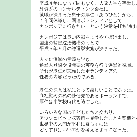
平成４年になって間もなく、大阪大学を卒業し
外資系のコンサルティング会社に
就職が決まった息子の厚仁（あつひと）から、
１年間休職し、国連ボランティアとして
カンボジアに行きたい、という決意を打ち明け
カンボジアは長い内戦をようやく抜け出し、
国連の暫定統治機構のもとで
平成５年５月の総選挙実施が決まった。
人々に選挙の意義を説き、
選挙人登録や投開票の実務を行う選挙監視員。
それが厚仁が志願したボランティアの
任務の内容だったのである。
厚仁の決意は私にとって嬉しいことであった。
商社勤めの私の赴任先であるポーランドで、
厚仁は小学校時代を過ごした。
いろいろな国の子どもたちと交わり、
アウシュビッツ収容所を見学したことも契機と
世界中の人間が平和に暮らすには
どうすればいいのかを考えるようになった。