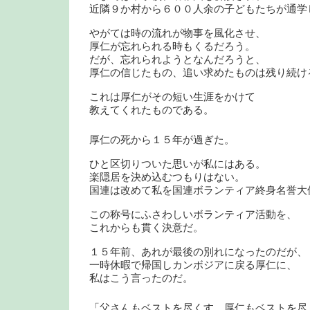
近隣９か村から６００人余の子どもたちが通学
やがては時の流れが物事を風化させ、
厚仁が忘れられる時もくるだろう。
だが、忘れられようとなんだろうと、
厚仁の信じたもの、追い求めたものは残り続け
これは厚仁がその短い生涯をかけて
教えてくれたものである。
厚仁の死から１５年が過ぎた。
ひと区切りついた思いが私にはある。
楽隠居を決め込むつもりはない。
国連は改めて私を国連ボランティア終身名誉大
この称号にふさわしいボランティア活動を、
これからも貫く決意だ。
１５年前、あれが最後の別れになったのだが、
一時休暇で帰国しカンボジアに戻る厚仁に、
私はこう言ったのだ。
「父さんもベストを尽くす。厚仁もベストを尽