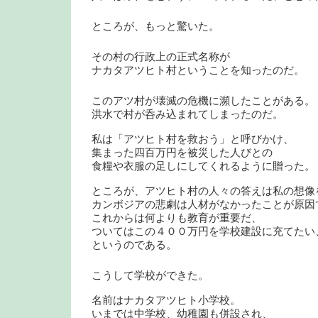
ところが、もっと驚いた。
その村の行政上の正式名称が
ナカタアツヒト村ということを知ったのだ。
このアツ村が壊滅の危機に瀕したことがある。
洪水で村が呑み込まれてしまったのだ。
私は「アツヒト村を救おう」と呼びかけ、
集まった四百万円を被災した人びとの
食糧や衣服の足しにしてくれるように贈った。
ところが、アツヒト村の人々の答えは私の想像
カンボジアの悲劇は人材がなかったことが原因
これからは何よりも教育が重要だ、
ついてはこの４００万円を学校建設に充てたい
というのである。
こうして学校ができた。
名前はナカタアツヒト小学校。
いまでは中学校、幼稚園も併設され、