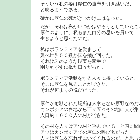
そういう私の姿は厚仁の遺志を引き継いだ、
と映るようである。
確かに厚仁の死がきっかけにはなった。
だが、それは私がいつかはやろうとしていたこ
厚仁のように、私もまた自分の思いを貫いて
生きようと思ったのだ。
私はボランティアを励まして
延べ世界５０数か国を飛び回った。
それは岩のような現実を素手で
削り剥がすに似た日々だった。
ボランティア活動をする人々に接していると、
そこに厚仁を見ることができた。
それが何よりの悦びだった。
厚仁が射殺された場所は人家もない原野なのだ
カンボジアの各地から三々五々その地に人が集
人口約１０００人の村ができた。
その村を人々はアツ村と呼んでいる、と噂に聞
アツはカンボジアでの厚仁の呼び名だった。
人々は厚仁を忘れずにいてくれるのだ、と思っ