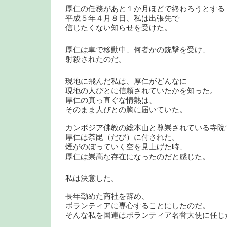
厚仁の任務があと１か月ほどで終わろうとする
平成５年４月８日、私は出張先で
信じたくない知らせを受けた。
厚仁は車で移動中、何者かの銃撃を受け、
射殺されたのだ。
現地に飛んだ私は、厚仁がどんなに
現地の人びとに信頼されていたかを知った。
厚仁の真っ直ぐな情熱は、
そのまま人びとの胸に届いていた。
カンボジア佛教の総本山と尊崇されている寺院
厚仁は荼毘（だび）に付された。
煙がのぼっていく空を見上げた時、
厚仁は崇高な存在になったのだと感じた。
私は決意した。
長年勤めた商社を辞め、
ボランティアに専心することにしたのだ。
そんな私を国連はボランティア名誉大使に任じ