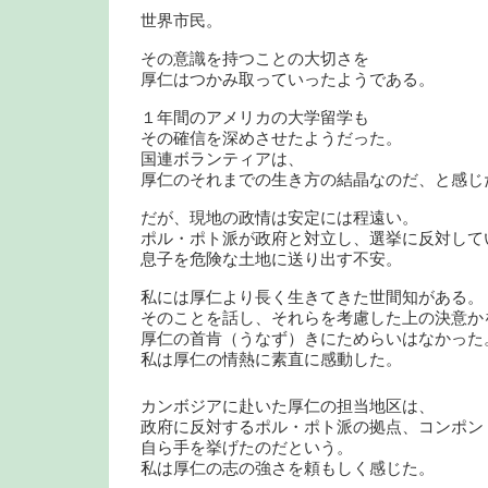
世界市民。
その意識を持つことの大切さを
厚仁はつかみ取っていったようである。
１年間のアメリカの大学留学も
その確信を深めさせたようだった。
国連ボランティアは、
厚仁のそれまでの生き方の結晶なのだ、と感じ
だが、現地の政情は安定には程遠い。
ポル・ポト派が政府と対立し、選挙に反対して
息子を危険な土地に送り出す不安。
私には厚仁より長く生きてきた世間知がある。
そのことを話し、それらを考慮した上の決意か
厚仁の首肯（うなず）きにためらいはなかった
私は厚仁の情熱に素直に感動した。
カンボジアに赴いた厚仁の担当地区は、
政府に反対するポル・ポト派の拠点、コンポン
自ら手を挙げたのだという。
私は厚仁の志の強さを頼もしく感じた。