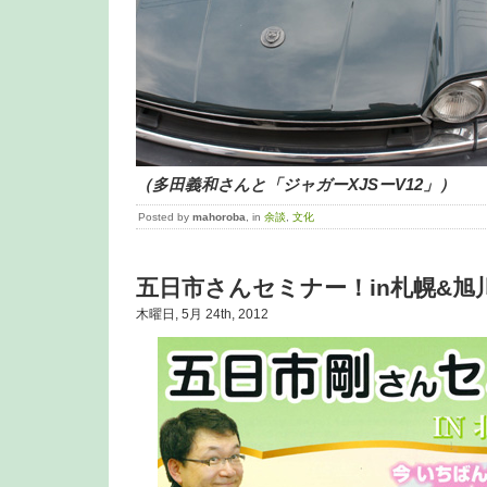
（多田義和さんと「ジャガーXJSーV12」）
Posted by
mahoroba
, in
余談
,
文化
五日市さんセミナー！in札幌&旭
木曜日, 5月 24th, 2012