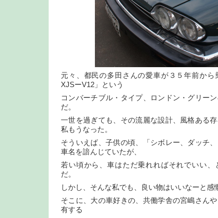
元々、都民の多田さんの愛車が３５年前から
XJSーV12」という
コンバーチブル・タイプ、ロンドン・グリーン
だ。
一世を過ぎても、その流麗な設計、風格ある存
私もうなった。
そういえば、子供の頃、「シボレー、ダッチ、
車名を諳んじていたが、
若い頃から、車はただ乗れればそれでいい、
だ。
しかし、そんな私でも、良い物はいいなーと感
そこに、大の車好きの、共働学舎の宮嶋さんや
有する