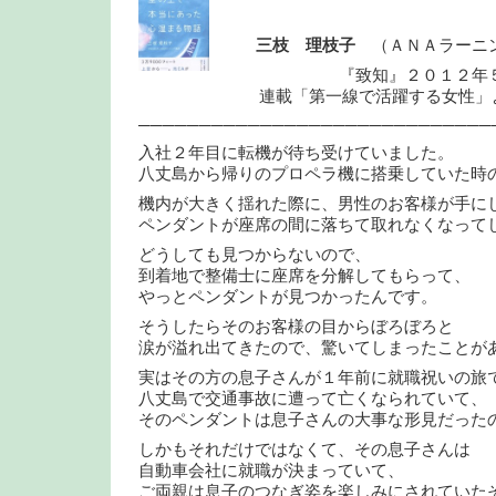
三枝 理枝子
（ＡＮＡラーニ
『致知』２０１２年５
連載「第一線で活躍する女性」
─────────────────────────────
入社２年目に転機が待ち受けていました。
八丈島から帰りのプロペラ機に搭乗していた時
機内が大きく揺れた際に、男性のお客様が手に
ペンダントが座席の間に落ちて取れなくなって
どうしても見つからないので、
到着地で整備士に座席を分解してもらって、
やっとペンダントが見つかったんです。
そうしたらそのお客様の目からぼろぼろと
涙が溢れ出てきたので、驚いてしまったことが
実はその方の息子さんが１年前に就職祝いの旅
八丈島で交通事故に遭って亡くなられていて、
そのペンダントは息子さんの大事な形見だった
しかもそれだけではなくて、その息子さんは
自動車会社に就職が決まっていて、
ご両親は息子のつなぎ姿を楽しみにされていた