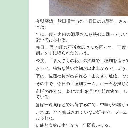
今朝突然、秋田横手市の「新日の丸醸造」さん
った。
年に、度々道内の酒屋さんを熱心に回って歩い
繋いでおられる。
先日、同じ町の石孫本店さんを回って、丁度
麹」を手に取られたという。
今度、「まんさくの花」の酒麹で、塩麹を造っ
きっと、独特な旨い塩麹が出来上がるでしょう
下は、佐藤社長が出される「まんさく通信」で
その中で、今日の「塩麹ブーム」に一石を投じ
市販の多くは、麹に塩水を混ぜた即席物で、し
ている。
ほぼ一週間ほどで出荷するので、中味が米粒が
これは、全く熟成されていない証拠で、ブーム
おられた。
伝統的塩麹は半年から一年間寝かせる。