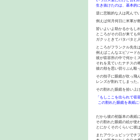
いつガス室に行けと言わ
生き抜けたのは、基本的
逆に悲観的な人は死んで
例えば何月何日に米軍が
皆いよいよ助かるかもし
ところがその日が来ても
ガクッときてバタバタと
ところがフランクル先生
例えばこんなエピソード
彼が収容所の中で何かミ
それを見ていたナチスの
彼の頬を思い切りぶん殴
その拍子に眼鏡が吹っ飛
レンズが割れてしまった
その割れた眼鏡を拾い上
「もしここを出られて収
この割れた眼鏡を表紙に
だから彼の初版本の表紙
その割れた眼鏡の絵が使
とにかくそのくらいに彼
またアウシュビッツでチ