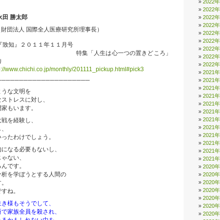
2022
2022
永田 勝太郎
2022
2022
財団法人 国際全人医療研究所理事長）
2022
2022
致知』２０１１年１１月号
2022
特集「人生は心一つの置きどころ」
2022
り
2022
p://www.chichi.co.jp/monthly/201111_pickup.html#pick3
2021
─────────────────────
2021
2021
ような文明を
2021
なストレスに対し、
2021
門家もいます。
2021
2021
大戦を経験し、
2021
し、
2021
いったわけでしょう。
2021
的になる必要もないし、
2021
じゃない、
2021
るんです。
2020
分析を学ぼうとする人間の
2020
2020
す。
2020
ですね。
2020
生き様もそうでして、
2020
所で家族全員を殺され、
2020