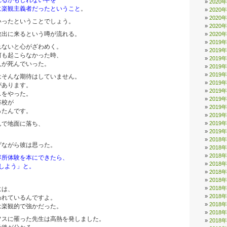
れるかもしれない中を
2020
に楽観主義者だったということ
。
2020
2020
いったということでしょう。
2020
救出に来るという噂が流れる。
2020
2019
れないと心がざわめく。
2019
何も起こらなかった時、
2019
人が死んでいった。
2019
2019
はそんな期待はしていません。
2019
があります。
2019
スをやった。
2019
将校が
2019
ったんです。
2019
2019
んで地面に落ち、
2019
。
2018
げながら彼は思った。
2018
2018
容所体験を本にできたら、
2018
しよう」と。
2018
2018
2018
には、
2018
われているんですよ。
2018
は楽観的で強かだった。
2018
フスに罹った先生は高熱を発しました。
2018