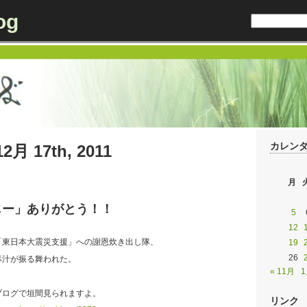
og
カレン
12月 17th, 2011
月
じー」ありがとう！！
5
12
「東日本大震災支援」への謝恩炊き出し隊、
19
26
豚汁が振る舞われた。
« 11月
1
。
ブログで垣間見られますよ。
リンク