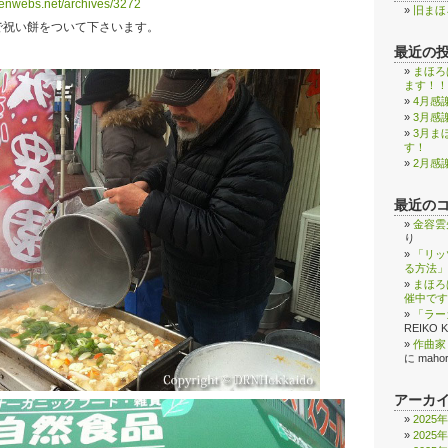
eenwebs.net/archives/3272
旧まほ
で祝い餅をついて下さいます。
最近の
まほろ
ます！！
4月感
3月感
3月ま
す！
2月感
最近の
金容雲
り
「リッ
る方法」
まほろ
催中です
「ラー
REIKO 
作曲家
に
maho
アーカ
2025
2025