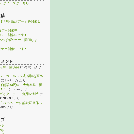
ろばブログはこちら
投稿
ば「8月感謝デー」を開催し
謝デー開催中
謝デー開催中です!!
ほろば感謝デー、開催しま
謝デー開催中です!!
コメント
先生、講演会
に
有賀 孜
よ
ツ・カールトン式 感性を高め
に
レベッカ
より
ば創業34周年 大創業祭 開
！！
に
muso
より
ガとターラ」 無限の創造
に
KONDOU
より
「バッハ」の伝記映画製作へ
roba
より
イブ
年4月
年3月