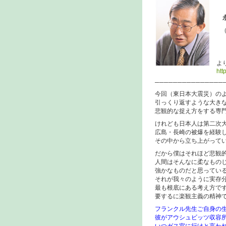
（
『
よ
htt
───────────────
今回（東日本大震災）の
引っくり返すような大き
悲観的な捉え方をする専
けれども日本人は第二次
広島・長崎の被爆を経験
その中から立ち上がって
だから僕はそれほど悲観
人間はそんなに柔なもの
強かなものだと思ってい
それが我々のように実存
最も根底にある考え方で
要するに楽観主義の精神
フランクル先生ご自身の
彼がアウシュビッツ収容