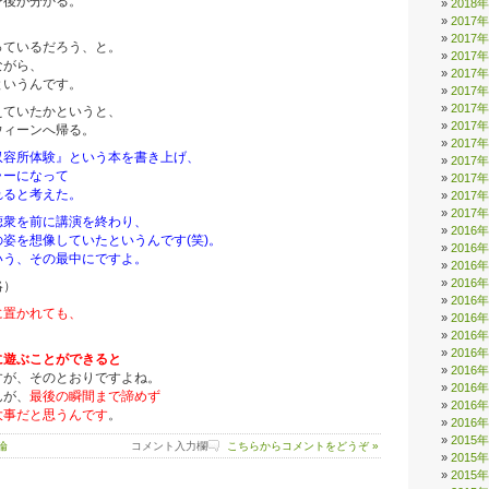
予後が分かる。
2018
2017
、
2017
っているだろう、と。
2017
ながら、
2017
というんです。
2017
2017
えていたかというと、
2017
ウィーンへ帰る。
2017
収容所体験』という本を書き上げ、
2017
ラーになって
2017
れると考えた。
2017
2017
聴衆を前に講演を終わり、
2016
姿を想像していたというんです(笑)。
2016
いう、その最中にですよ。
2016
2016
）
2016
に置かれても、
2016
2016
2016
に遊ぶことができると
2016
すが、そのとおりですよね。
2016
んが、
最後の瞬間まで諦めず
2016
大事だと思うんです
。
2016
2015
論
コメント入力欄
こちらからコメントをどうぞ »
2015
2015