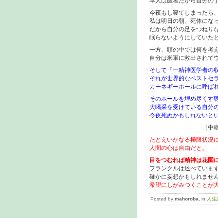
本人は医者だから自分の
今夜もし寝てしまったら
私は明日の朝、死体にな
だから自分の足をつねり
眠らないようにしていた
一方、頭の中では何を考
自分は米軍に救出されて
そして『一精神医学者の
それが世界的なベストセ
カーネギーホールに呼ば
そのホールを埋め尽くす
大喝采を受けている自分の
今夜死ぬかもしれないと
（中略
たとえいかなる極限状況
人間の心は自由だと。
目をつむれば精神は花園
フランクルは述べていま
確かに妄想かもしれませ
希望にしがみつくことが
Posted by
mahoroba
, in
人生