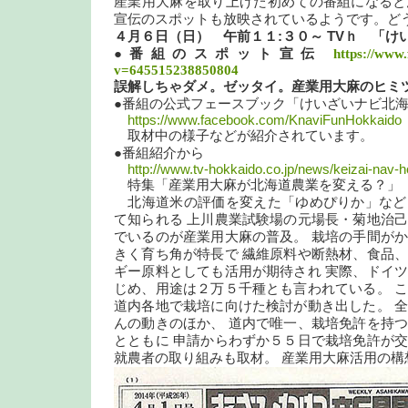
産業用大麻を取り上げた初めての番組になると
宣伝のスポットも放映されているようです。ど
４月６日（日） 午前１１:３０～ TVｈ 「け
●番組のスポット宣伝
https://www
v=645515238850804
誤解しちゃダメ。ゼッタイ。産業用大麻のヒミ
●番組の公式フェースブック「けいざいナビ北
https://www.facebook.com/KnaviFunHokkaido
取材中の様子などが紹介されています。
●番組紹介から
http://www.tv-hokkaido.co.jp/news/keizai-nav-h
特集「産業用大麻が北海道農業を変える？」
北海道米の評価を変えた「ゆめぴりか」など
て知られる 上川農業試験場の元場長・菊地治
でいるのが産業用大麻の普及。 栽培の手間が
きく育ち角が特長で 繊維原料や断熱材、食品
ギー原料としても活用が期待され 実際、ドイ
じめ、用途は２万５千種とも言われている。 
道内各地で栽培に向けた検討が動き出した。 
んの動きのほか、 道内で唯一、栽培免許を持
とともに 申請からわずか５５日で栽培免許が
就農者の取り組みも取材。 産業用大麻活用の構