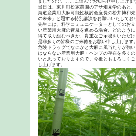
ましたので、ここに謹んでお知らせ申し上げま
当日は、東川町松家農園のアサ畑見学のあと、
海道産業用大麻可能性検討会座長の松井博和先
の未来」と題する特別講演をお願いいたしてお
先生には、科学コミュニケーターとしてのお立
い産業用大麻の普及を進める場合、どのように
得て取り組むべきか、貴重なご示唆をいただけ
是非多くの皆様のご来聴をお願い申し上げます
危険ドラッグでなにかと大麻に風当たりが強い
はならない産業用大麻・ヘンプの存在を多くの
いと思っておりますので、今後ともよろしくご
し上げます。