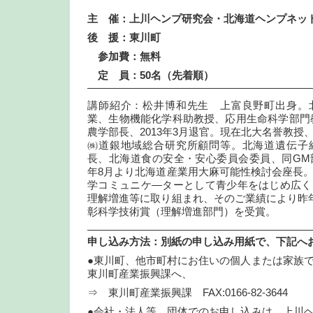
主 催：上川ヘンプ研究会・北海道ヘンプネッ
後 援：東川町
参加費：無
料
定 員：
50
名（先着順）
—————————————————————
講師紹介：松井博和先生 上富良野町出身。
業、生物機能化学科助教授、応用生命科学部門
農学部長、2013年3月退官。現在北大名誉教授
㈱道銀地域総合研究所顧問等。北海道遺伝子
長、北海道食の安全・安心委員会委員、同GM部
年8月より北海道産業用大麻可能性検討会座長
学コミュニケ―ターとして青少年をはじめ広く
理解増進等に取り組まれ、そのご業績により昨
彰科学技術賞（理解増進部門）を受賞。
—————————————————————
申し込み方法：別紙の申し込み用紙で、下記へ
●東川町、他市町村にお住いの個人または家族
東川町産業振興課へ、
⇒ 東川町産業振興課 FAX:0166-82-3644
●会社・法人等、団体でのお申し込みは、上川