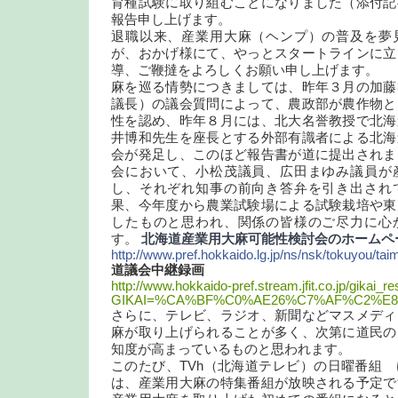
育種試験に取り組むことになりました（添付記
報告申し上げます。
退職以来、産業用大麻（ヘンプ）の普及を夢
が、おかげ様にて、やっとスタートラインに立
導、ご鞭撻をよろしくお願い申し上げます。 
麻を巡る情勢につきましては、昨年３月の加藤
議長）の議会質問によって、農政部が農作物と
性を認め、昨年８月には、北大名誉教授で北海
井博和先生を座長とする外部有識者による北海
会が発足し、このほど報告書が道に提出されま
会において、小松茂議員、広田まゆみ議員が
し、それぞれ知事の前向き答弁を引き出され
果、今年度から農業試験場による試験栽培や東
したものと思われ、関係の皆様のご尽力に心
す。
北海道産業用大麻可能性検討会のホームペ
http://
www.pref.hokkaido.lg.jp/ns/nsk/
tokuyou/tai
道議会中継録画
http://www.hokkaido-pref.stream.jfit.co.jp/gikai_re
GIKAI=%CA%BF%C0%AE26%C7%AF%C2%E
さらに、テレビ、ラジオ、新聞などマスメディ
麻が取り上げられることが多く、次第に道民の
知度が高まっているものと思われます。
このたび、TVh（北海道テレビ）の日曜番組
は、産業用大麻の特集番組が放映される予定で