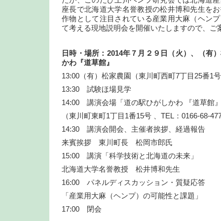
たが、このたび上川ヘンプ研究会では北海道産
座長で北海道大学名誉教授の松井博和先生をお
作物として注目されている産業用大麻（ヘンプ
て考える現地説明会を開催いたしますので、ご
日時・場所：
2014
年７月２９日（火）、（有）
かわ
『道草館』
13:00（有）松家農園（東川町西町7丁目25番1
13:30 試験ほ場見学
14:00 講演会場「道の駅ひがしかわ 『道草
（東川町東町1丁目1番15号 、TEL：0166-68-47
14:30 講演会開会、主催者挨拶、経過報告
来賓挨拶 東川町長 松岡市郎氏
15:00 講演「科学技術と北海道の未来」
北海道大学名誉教授 松井博和先生
16:00 パネルディスカッション・質疑応答
「産業用大麻（ヘンプ）の可能性と課題」
17:00 閉会