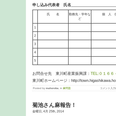
申し込み代表者 氏名
氏 名
勤務先・学年な
個 人 
ど
1
2
3
4
5
お問合せ先 東川町産業振興課：
TEL:０１６
東川町ホームページ：http://town.higashikawa.hokk
Posted by
mahoroba
, in
麻問題
コメント入力
菊池さん麻報告！
金曜日, 4月 25th, 2014