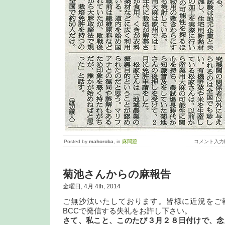
Posted by
mahoroba
, in
麻問題
コメント入力
菊池さんからの麻報告
金曜日, 4月 4th, 2014
ご無沙汰いたしております。皆様に近況をご
BCCで発信する失礼をお許し下さい。
さて、私こと、このたび３月２８日付けで、念