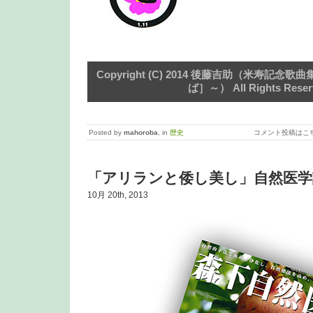
Copyright (C) 2014 後藤吉助（米寿記
ば］～） All Rights Reser
Posted by
mahoroba
, in
歴史
コメント投稿はこ
「アリランと倭し美し」自然医学
10月 20th, 2013