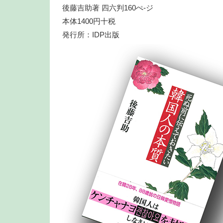
後藤吉助著 四六判160ぺ-ジ
本体1400円十税
発行所：IDP出版