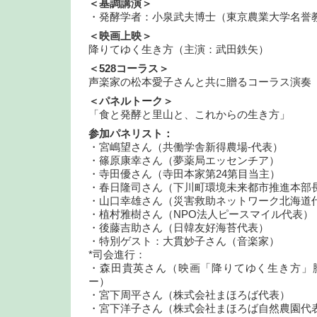
＜基調講演＞
・発酵学者：小泉武夫博士（東京農業大学名誉
＜映画上映＞
降りてゆく生き方（主演：武田鉄矢）
＜528コーラス＞
声楽家の松本愛子さんと共に贈るコーラス演奏
＜パネルトーク＞
「食と発酵と里山と、これからの生き方」
参加パネリスト：
・宮嶋望さん（共働学舎新得農場-代表）
・篠原康幸さん（夢薬局エッセンチア）
・寺田優さん（寺田本家第24第目当主）
・春日隆司さん（下川町環境未来都市推進本部
・山口幸雄さん（災害救助ネットワーク北海道
・植村雅樹さん（NPO法人ピースマイル代表）
・後藤吉助さん（日韓友好海苔代表）
・特別ゲスト：大貫妙子さん（音楽家）
*司会進行：
・森田貴英さん（映画「降りてゆく生き方」
ー）
・宮下周平さん（株式会社まほろば代表）
・宮下洋子さん（株式会社まほろば自然農園代