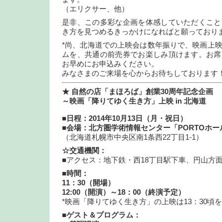
（エリクサー、他）
是非、この多彩な企画を体感していただくこと
き方を見つめるきっかけになればと願っており
*尚、北海道での上映会は数年振りで、映画上
ムを、共通の前売券でお楽しみ頂けます。お席
お早めにお申込みください。
みなさまのご来場を心からお待ちしております
★ 自然の店「まほろば」創業30周年記念企画
～映画「降りてゆく生き方」上映 in 北海道
■日程：2014年10月13日（月・祝日）
■会場：北方圏学術情報センター「PORTOホー
（北海道札幌市中央区南1条西22丁目1-1）
☆交通機関：
■アクセス：地下鉄・西18丁目駅下車、円山方
■時間：
11：30（開場）
12:00（開演）～18：00（終演予定）
*映画「降りてゆく生き方」の上映は13：30頃
■ゲスト＆プログラム：