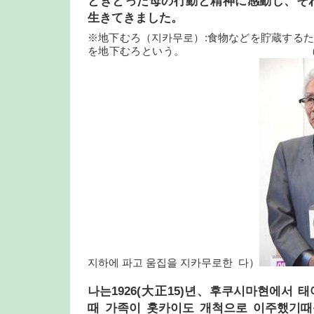
ときとった母の行動と精神に感動し、そ
生きてきました。
※地下むろ（지카무로）:食物などを貯蔵する
を地下むろという。 （음식 등
지하에 파고 움집을 지카무로한 다）
나는1926(大正15)년、후쿠시마현에서 
때 가족이 홋카이도 개척으로 이주했기때