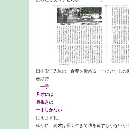
田中愛子先生の「食養を極める ーひとすじの道
巻頭詩
一手
凡才には
長生きの
一手しかない
応えますね。
確かに、鈍才は長く生きて功を遺すしかないか