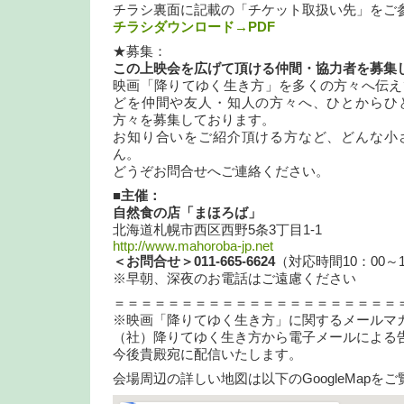
チラシ裏面に記載の「チケット取扱い先」をご
チラシダウンロード→PDF
★募集：
この上映会を広げて頂ける仲間・協力者を募集
映画「降りてゆく生き方」を多くの方々へ伝え
どを仲間や友人・知人の方々へ、ひとからひ
方々を募集しております。
お知り合いをご紹介頂ける方など、どんな小
ん。
どうぞお問合せへご連絡ください。
■主催：
自然食の店「まほろば」
北海道札幌市西区西野5条3丁目1-1
http://www.mahoroba-jp.net
＜
お問合せ＞011-665-6624
（対応時間10：00～1
※早朝、深夜のお電話はご遠慮ください
＝＝＝＝＝＝＝＝＝＝＝＝＝＝＝＝＝＝＝＝＝
※映画「降りてゆく生き方」に関するメールマ
（社）降りてゆく生き方から電子メールによる
今後貴殿宛に配信いたします。
会場周辺の詳しい地図は以下のGoogleMapを