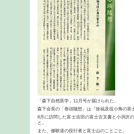
「森下自然医学」11月号が届けられた。
森下会長の「巻頭随想」は『徐福及役小角の富
8月に訪問した富士吉田の富士古文書と小渕沢
と。
また、修験道の役行者と富士山のことごと。