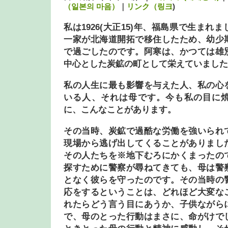
（일본의 마음）
｜
リンク（링크
)
私は1926(大正15)年、福島県で生まれ
一家が北海道開拓で移住したため、幼少
で過ごしたのです。阿寒は、かつては雄
中心とした炭鉱の町として栄えていました
私の人生に最も影響を与えた人、私の心
いる人、それは母です。今も私の目に
に、こんなことがあります。
その当時、炭鉱で過酷な労働を強いられ
現場から逃げ出してくることがありまし
その人たちを※地下むろにかくまったの
探すために警察が尋ねてきても、母は警
となく彼らを守ったのです。その当時の
応をするということは、どれほど大変な
れたらどう言う目にあうか、子供ながら
で、母のとった行動はまさに、命がけで