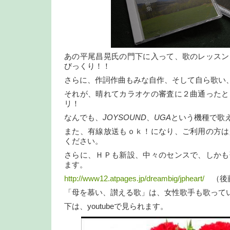
あの平尾昌晃氏の門下に入って、歌のレッスン
びっくり！！
さらに、作詞作曲もみな自作、そして自ら歌い
それが、晴れてカラオケの審査に２曲通ったと
リ！
なんでも、
JOYSOUND
、
UGA
という機種で歌
また、有線放送もｏｋ！になり、ご利用の方は
ください。
さらに、ＨＰも新設、中々のセンスで、しかも
ます。
http://www12.atpages.jp/dreambig/jpheart/
（後藤
「母を慕い、讃える歌」は、女性歌手も歌って
下は、youtubeで見られます。