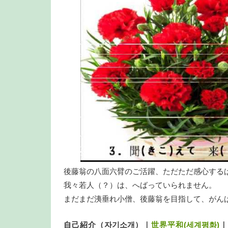
後藤翁の八面六臂のご活躍、ただただ感心する
我々若人（？）は、へばっていられません。
まだまだ洟垂れ小僧、後藤翁を目指して、がん
自己紹介（자기소개）｜
世界平和(세계평화)
｜