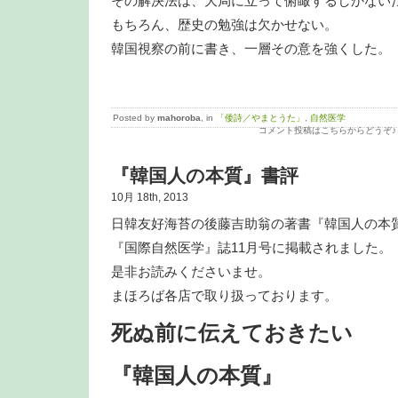
その解決法は、大局に立って俯瞰するしかない
もちろん、歴史の勉強は欠かせない。
韓国視察の前に書き、一層その意を強くした。
Posted by
mahoroba
, in
「倭詩／やまとうた」
,
自然医学
コメント投稿はこちらからどうぞ♪
『韓国人の本質』書評
10月 18th, 2013
日韓友好海苔の後藤吉助翁の著書『韓国人の本
『国際自然医学』誌11月号に掲載されました。
是非お読みくださいませ。
まほろば各店で取り扱っております。
死ぬ前に伝えておきたい
『韓国人の本質』