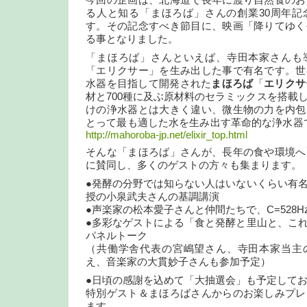
今回の企画は、北海道で長年に渡り自然食のお
る人と知る「まほろば」さんの創業30周年記
す。その記念すべき節目に、映画「降りてゆく
る事となりました。
「まほろば」さんといえば、寺田本家さんも
「エリクサー」を生み出した事で有名です。世
水器を目指して開発された
まほろば
「
エリクサ
材と700種に及ぶ原材料のセラミックスを搭載
けの浄水器とは大きく違い、微生物の力を内包
とって最も適した水を生み出す革命的な浄水器
http://mahoroba-jp.net/elixir_top.html
そんな「まほろば」さんが、長年の食や環境へ
に賛同し、多くのゲストの方々も集まります。
●発酵の分野では知らない人はいないくらい有
授の小泉武夫さんの基調講演
●声楽家の松本愛子さんと仲間たちで、C=528
●多彩なゲストによる「食と発酵と里山と、こ
パネルトーク
（共働学舎代表の宮嶋望さん、寺田本家当主
え、音楽家の大貫妙子さんも参加予定）
●日頃の感謝を込めて「大抽選会」も予定して
特別ゲスト＆まほろばさんからのお楽しみプレ
ます。