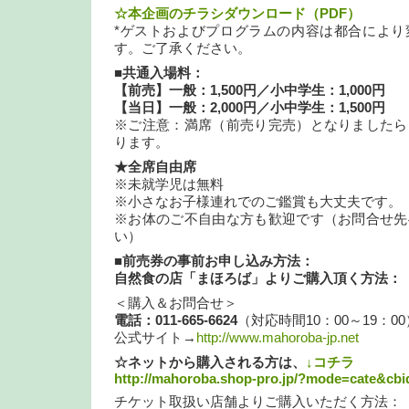
☆本企画のチラシダウンロード（PDF）
*ゲストおよびプログラムの内容は都合により
す。ご了承ください。
■共通入場料：
【前売】一般：1,500円／小中学生：1,000円
【当日】一般：2,000円
／小中学生：1,500円
※ご注意：満席（前売り完売）となりましたら
ります。
★全席自由席
※未就学児は無料
※小さなお子様連れでのご鑑賞も大丈夫です。
※お体のご不自由な方も歓迎です（お問合せ先
い）
■前売券の事前お申し込み方法：
自然食の店「まほろば」よりご購入頂く方法：
＜購入＆お問合せ＞
電話：011-665-6624
（対応時間10：00～19：00
公式サイト→
http://www.mahoroba-jp.net
☆ネットから購入される方は、
↓コチラ
http://mahoroba.shop-pro.jp/?mode=cate&cb
チケット取扱い店舗よりご購入いただく方法：